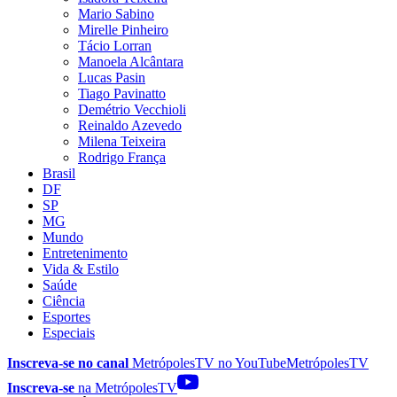
Mario Sabino
Mirelle Pinheiro
Tácio Lorran
Manoela Alcântara
Lucas Pasin
Tiago Pavinatto
Demétrio Vecchioli
Reinaldo Azevedo
Milena Teixeira
Rodrigo França
Brasil
DF
SP
MG
Mundo
Entretenimento
Vida & Estilo
Saúde
Ciência
Esportes
Especiais
Inscreva-se no canal
MetrópolesTV no
YouTube
MetrópolesTV
Inscreva-se
na MetrópolesTV