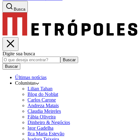
Busca
Digite sua busca
Buscar
Buscar
Últimas notícias
Colunistas
Lilian Tahan
Blog do Noblat
Carlos Carone
Andreza Matais
Claudia Meireles
Fábia Oliveira
Dinheiro & Negócios
Igor Gadelha
Ilca Maria Estevão
Isadora Teixeira