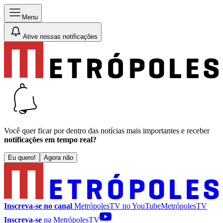
Menu
Ative nossas notificações
Você quer ficar por dentro das notícias mais importantes e receber
notificações em tempo real?
Eu quero!
Agora não
Inscreva-se no canal
MetrópolesTV no
YouTube
MetrópolesTV
Inscreva-se
na MetrópolesTV