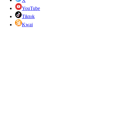
X
YouTube
Tiktok
Kwai