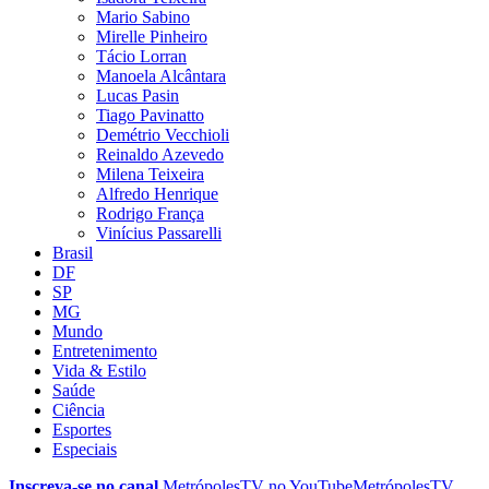
Mario Sabino
Mirelle Pinheiro
Tácio Lorran
Manoela Alcântara
Lucas Pasin
Tiago Pavinatto
Demétrio Vecchioli
Reinaldo Azevedo
Milena Teixeira
Alfredo Henrique
Rodrigo França
Vinícius Passarelli
Brasil
DF
SP
MG
Mundo
Entretenimento
Vida & Estilo
Saúde
Ciência
Esportes
Especiais
Inscreva-se no canal
MetrópolesTV no
YouTube
MetrópolesTV