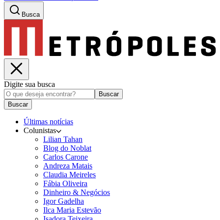
Busca
Digite sua busca
Buscar
Buscar
Últimas notícias
Colunistas
Lilian Tahan
Blog do Noblat
Carlos Carone
Andreza Matais
Claudia Meireles
Fábia Oliveira
Dinheiro & Negócios
Igor Gadelha
Ilca Maria Estevão
Isadora Teixeira