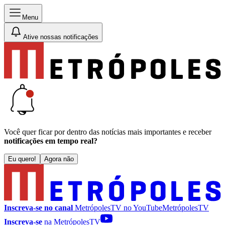
Menu
Ative nossas notificações
Você quer ficar por dentro das notícias mais importantes e receber
notificações em tempo real?
Eu quero!
Agora não
Inscreva-se no canal
MetrópolesTV no
YouTube
MetrópolesTV
Inscreva-se
na MetrópolesTV