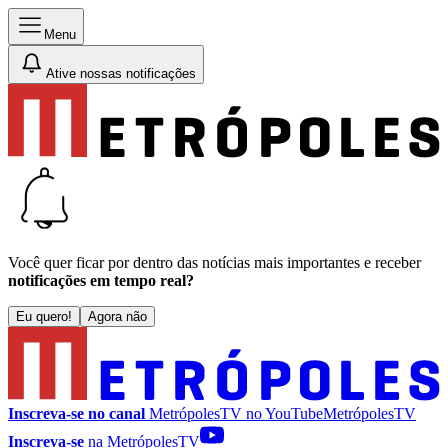
Menu
Ative nossas notificações
Você quer ficar por dentro das notícias mais importantes e receber
notificações em tempo real?
Eu quero!
Agora não
Inscreva-se no canal
MetrópolesTV no
YouTube
MetrópolesTV
Inscreva-se
na MetrópolesTV