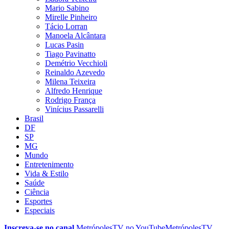
Mario Sabino
Mirelle Pinheiro
Tácio Lorran
Manoela Alcântara
Lucas Pasin
Tiago Pavinatto
Demétrio Vecchioli
Reinaldo Azevedo
Milena Teixeira
Alfredo Henrique
Rodrigo França
Vinícius Passarelli
Brasil
DF
SP
MG
Mundo
Entretenimento
Vida & Estilo
Saúde
Ciência
Esportes
Especiais
Inscreva-se no canal
MetrópolesTV no
YouTube
MetrópolesTV