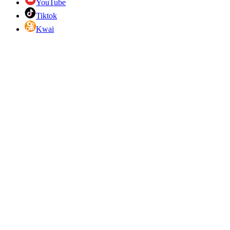
YouTube
Tiktok
Kwai