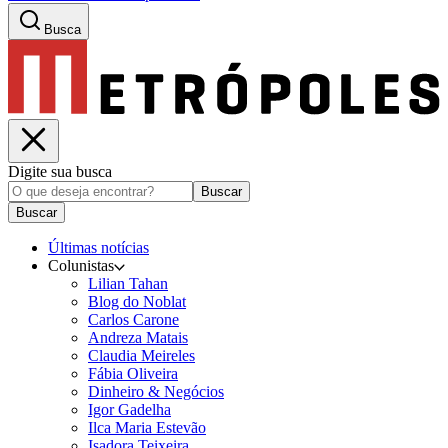
Busca
Digite sua busca
Buscar
Buscar
Últimas notícias
Colunistas
Lilian Tahan
Blog do Noblat
Carlos Carone
Andreza Matais
Claudia Meireles
Fábia Oliveira
Dinheiro & Negócios
Igor Gadelha
Ilca Maria Estevão
Isadora Teixeira