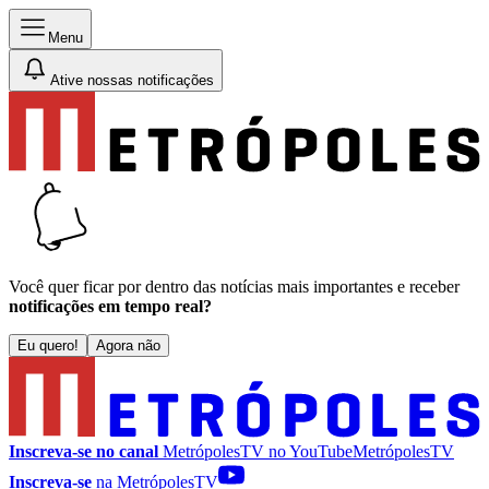
Menu
Ative nossas notificações
Você quer ficar por dentro das notícias mais importantes e receber
notificações em tempo real?
Eu quero!
Agora não
Inscreva-se no canal
MetrópolesTV no
YouTube
MetrópolesTV
Inscreva-se
na MetrópolesTV