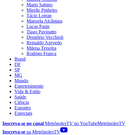
Mario Sabino
Mirelle Pinheiro
Tácio Lorran
Manoela Alcântara
Lucas Pasin
Tiago Pavinatto
Demétrio Vecchioli
Reinaldo Azevedo
Milena Teixeira
Rodrigo França
Brasil
DF
SP
MG
Mundo
Entretenimento
Vida & Estilo
Saúde
Ciência
Esportes
Especiais
Inscreva-se no canal
MetrópolesTV no
YouTube
MetrópolesTV
Inscreva-se
na MetrópolesTV