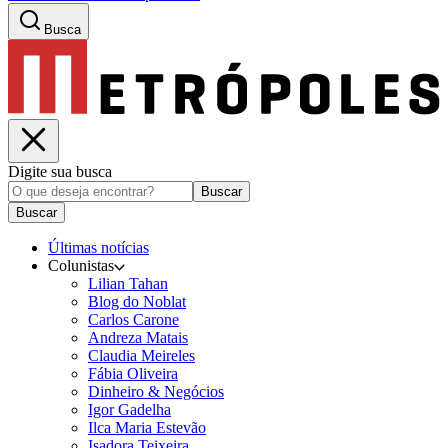
Busca
Digite sua busca
Buscar
Buscar
Últimas notícias
Colunistas
Lilian Tahan
Blog do Noblat
Carlos Carone
Andreza Matais
Claudia Meireles
Fábia Oliveira
Dinheiro & Negócios
Igor Gadelha
Ilca Maria Estevão
Isadora Teixeira