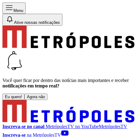
Menu
Ative nossas notificações
Você quer ficar por dentro das notícias mais importantes e receber
notificações em tempo real?
Eu quero!
Agora não
Inscreva-se no canal
MetrópolesTV no
YouTube
MetrópolesTV
Inscreva-se
na MetrópolesTV