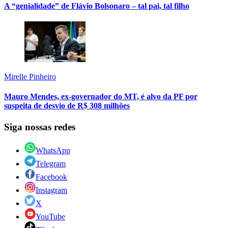
A “genialidade” de Flávio Bolsonaro – tal pai, tal filho
Mirelle Pinheiro
Mauro Mendes, ex-governador do MT, é alvo da PF por
suspeita de desvio de R$ 308 milhões
Siga nossas redes
WhatsApp
Telegram
Facebook
Instagram
X
YouTube