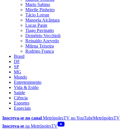
Mario Sabino
Mirelle Pinheiro
Tácio Lorran
Manoela Alcântara
Lucas Pasin
Tiago Pavinatto
Demétrio Vecchioli
Reinaldo Azevedo
Milena Teixeira
Rodrigo França
Brasil
DF
SP
MG
Mundo
Entretenimento
Vida & Estilo
Saúde
Ciência
Esportes
Especiais
Inscreva-se no canal
MetrópolesTV no
YouTube
MetrópolesTV
Inscreva-se
na MetrópolesTV