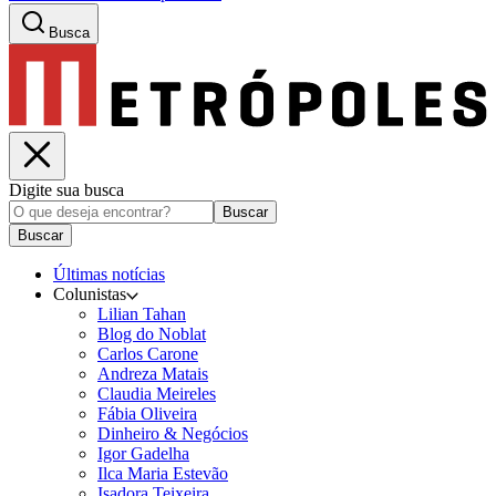
Busca
Digite sua busca
Buscar
Buscar
Últimas notícias
Colunistas
Lilian Tahan
Blog do Noblat
Carlos Carone
Andreza Matais
Claudia Meireles
Fábia Oliveira
Dinheiro & Negócios
Igor Gadelha
Ilca Maria Estevão
Isadora Teixeira