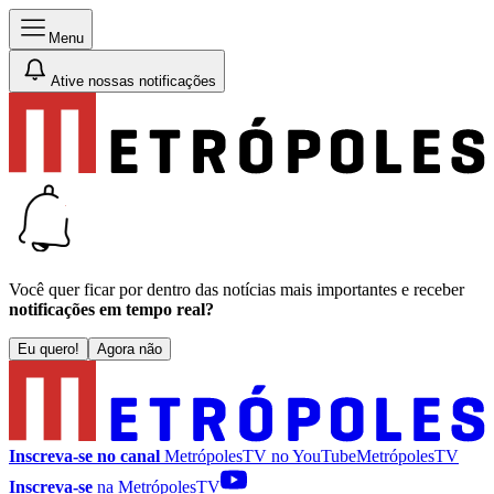
Menu
Ative nossas notificações
Você quer ficar por dentro das notícias mais importantes e receber
notificações em tempo real?
Eu quero!
Agora não
Inscreva-se no canal
MetrópolesTV no
YouTube
MetrópolesTV
Inscreva-se
na MetrópolesTV