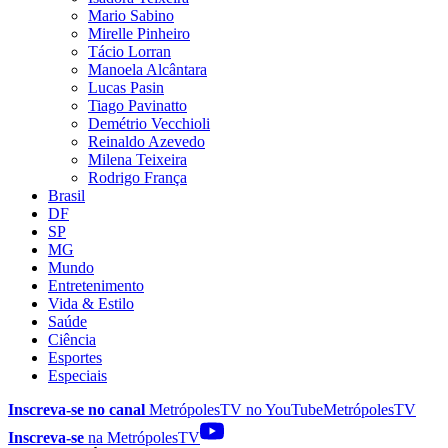
Mario Sabino
Mirelle Pinheiro
Tácio Lorran
Manoela Alcântara
Lucas Pasin
Tiago Pavinatto
Demétrio Vecchioli
Reinaldo Azevedo
Milena Teixeira
Rodrigo França
Brasil
DF
SP
MG
Mundo
Entretenimento
Vida & Estilo
Saúde
Ciência
Esportes
Especiais
Inscreva-se no canal
MetrópolesTV no
YouTube
MetrópolesTV
Inscreva-se
na MetrópolesTV