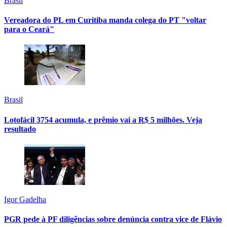
Brasil
Vereadora do PL em Curitiba manda colega do PT "voltar
para o Ceará"
Brasil
Lotofácil 3754 acumula, e prêmio vai a R$ 5 milhões. Veja
resultado
Igor Gadelha
PGR pede à PF diligências sobre denúncia contra vice de Flávio