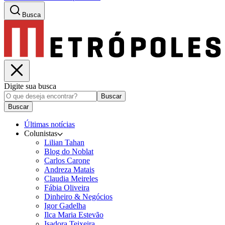
Busca
Digite sua busca
Buscar
Buscar
Últimas notícias
Colunistas
Lilian Tahan
Blog do Noblat
Carlos Carone
Andreza Matais
Claudia Meireles
Fábia Oliveira
Dinheiro & Negócios
Igor Gadelha
Ilca Maria Estevão
Isadora Teixeira