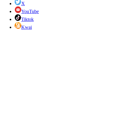
X
YouTube
Tiktok
Kwai