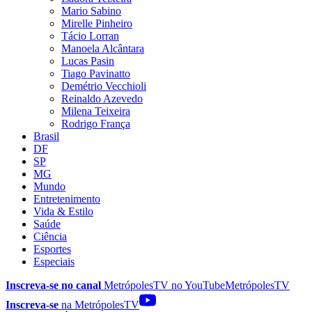
Mario Sabino
Mirelle Pinheiro
Tácio Lorran
Manoela Alcântara
Lucas Pasin
Tiago Pavinatto
Demétrio Vecchioli
Reinaldo Azevedo
Milena Teixeira
Rodrigo França
Brasil
DF
SP
MG
Mundo
Entretenimento
Vida & Estilo
Saúde
Ciência
Esportes
Especiais
Inscreva-se no canal
MetrópolesTV no
YouTube
MetrópolesTV
Inscreva-se
na MetrópolesTV