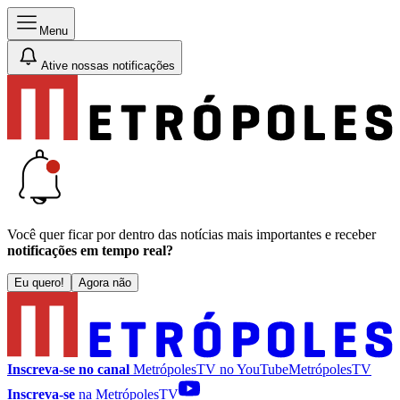
Menu
Ative nossas notificações
Você quer ficar por dentro das notícias mais importantes e receber
notificações em tempo real?
Eu quero!
Agora não
Inscreva-se no canal
MetrópolesTV no
YouTube
MetrópolesTV
Inscreva-se
na MetrópolesTV