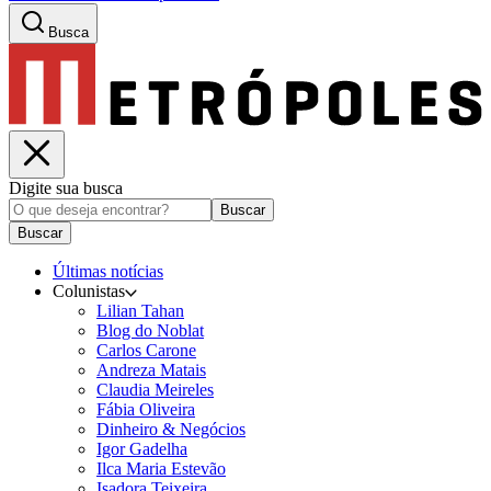
Busca
Digite sua busca
Buscar
Buscar
Últimas notícias
Colunistas
Lilian Tahan
Blog do Noblat
Carlos Carone
Andreza Matais
Claudia Meireles
Fábia Oliveira
Dinheiro & Negócios
Igor Gadelha
Ilca Maria Estevão
Isadora Teixeira