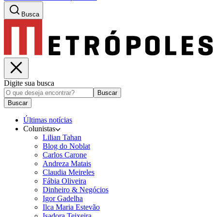
Busca
Digite sua busca
Buscar
Buscar
Últimas notícias
Colunistas
Lilian Tahan
Blog do Noblat
Carlos Carone
Andreza Matais
Claudia Meireles
Fábia Oliveira
Dinheiro & Negócios
Igor Gadelha
Ilca Maria Estevão
Isadora Teixeira