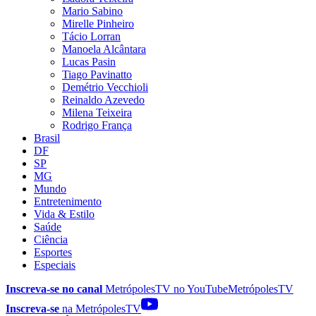
Mario Sabino
Mirelle Pinheiro
Tácio Lorran
Manoela Alcântara
Lucas Pasin
Tiago Pavinatto
Demétrio Vecchioli
Reinaldo Azevedo
Milena Teixeira
Rodrigo França
Brasil
DF
SP
MG
Mundo
Entretenimento
Vida & Estilo
Saúde
Ciência
Esportes
Especiais
Inscreva-se no canal
MetrópolesTV no
YouTube
MetrópolesTV
Inscreva-se
na MetrópolesTV