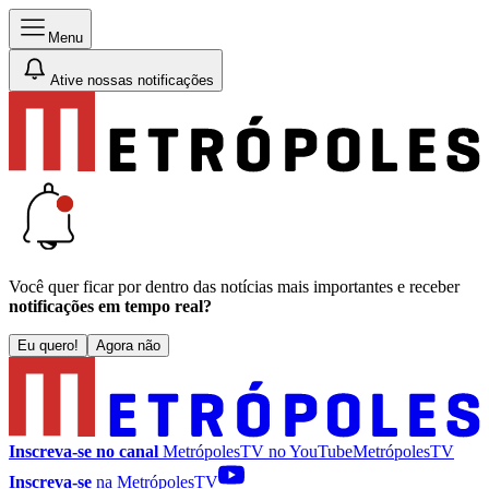
Menu
Ative nossas notificações
Você quer ficar por dentro das notícias mais importantes e receber
notificações em tempo real?
Eu quero!
Agora não
Inscreva-se no canal
MetrópolesTV no
YouTube
MetrópolesTV
Inscreva-se
na MetrópolesTV