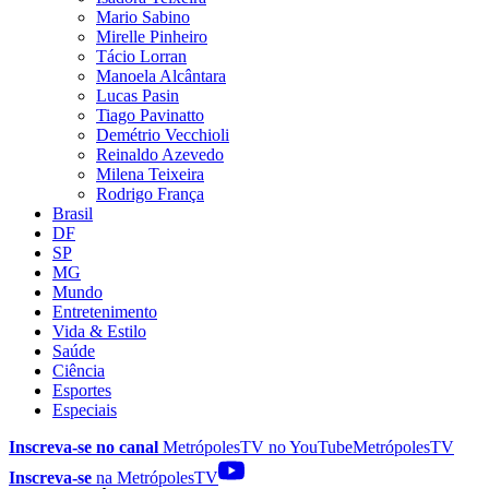
Mario Sabino
Mirelle Pinheiro
Tácio Lorran
Manoela Alcântara
Lucas Pasin
Tiago Pavinatto
Demétrio Vecchioli
Reinaldo Azevedo
Milena Teixeira
Rodrigo França
Brasil
DF
SP
MG
Mundo
Entretenimento
Vida & Estilo
Saúde
Ciência
Esportes
Especiais
Inscreva-se no canal
MetrópolesTV no
YouTube
MetrópolesTV
Inscreva-se
na MetrópolesTV