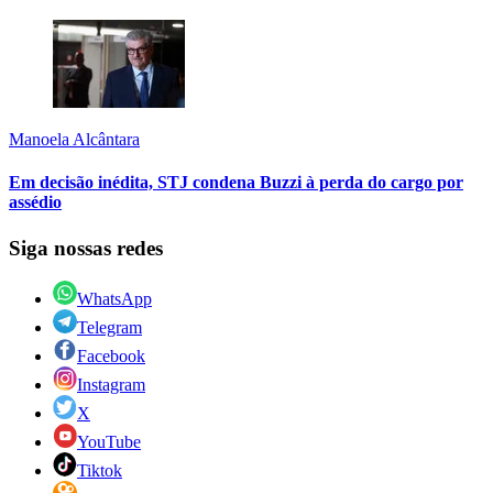
Manoela Alcântara
Em decisão inédita, STJ condena Buzzi à perda do cargo por
assédio
Siga nossas redes
WhatsApp
Telegram
Facebook
Instagram
X
YouTube
Tiktok