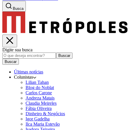
Busca
Digite sua busca
Buscar
Buscar
Últimas notícias
Colunistas
Lilian Tahan
Blog do Noblat
Carlos Carone
Andreza Matais
Claudia Meireles
Fábia Oliveira
Dinheiro & Negócios
Igor Gadelha
Ilca Maria Estevão
Isadora Teixeira