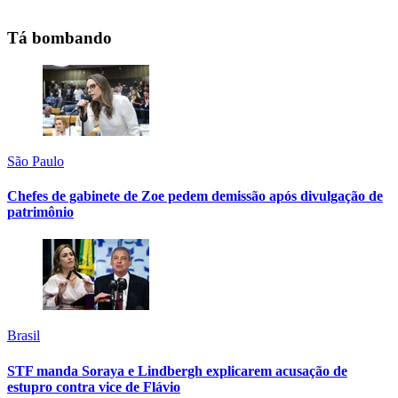
Tá bombando
São Paulo
Chefes de gabinete de Zoe pedem demissão após divulgação de
patrimônio
Brasil
STF manda Soraya e Lindbergh explicarem acusação de
estupro contra vice de Flávio