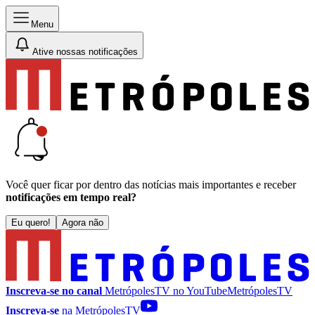
Menu
Ative nossas notificações
Você quer ficar por dentro das notícias mais importantes e receber
notificações em tempo real?
Eu quero!
Agora não
Inscreva-se no canal
MetrópolesTV no
YouTube
MetrópolesTV
Inscreva-se
na MetrópolesTV