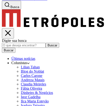
Busca
Digite sua busca
Buscar
Buscar
Últimas notícias
Colunistas
Lilian Tahan
Blog do Noblat
Carlos Carone
Andreza Matais
Claudia Meireles
Fábia Oliveira
Dinheiro & Negócios
Igor Gadelha
Ilca Maria Estevão
Isadora Teixeira