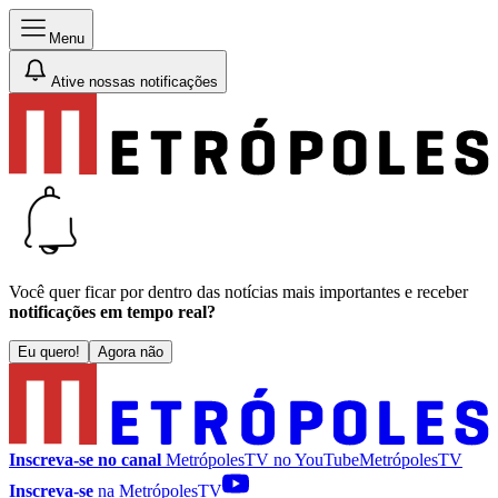
Menu
Ative nossas notificações
Você quer ficar por dentro das notícias mais importantes e receber
notificações em tempo real?
Eu quero!
Agora não
Inscreva-se no canal
MetrópolesTV no
YouTube
MetrópolesTV
Inscreva-se
na MetrópolesTV