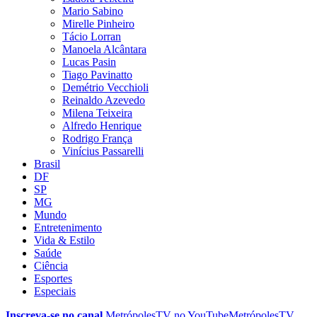
Mario Sabino
Mirelle Pinheiro
Tácio Lorran
Manoela Alcântara
Lucas Pasin
Tiago Pavinatto
Demétrio Vecchioli
Reinaldo Azevedo
Milena Teixeira
Alfredo Henrique
Rodrigo França
Vinícius Passarelli
Brasil
DF
SP
MG
Mundo
Entretenimento
Vida & Estilo
Saúde
Ciência
Esportes
Especiais
Inscreva-se no canal
MetrópolesTV no
YouTube
MetrópolesTV