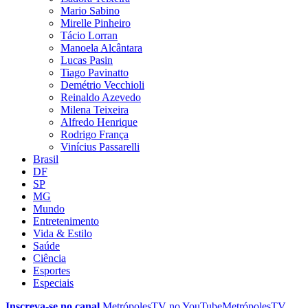
Mario Sabino
Mirelle Pinheiro
Tácio Lorran
Manoela Alcântara
Lucas Pasin
Tiago Pavinatto
Demétrio Vecchioli
Reinaldo Azevedo
Milena Teixeira
Alfredo Henrique
Rodrigo França
Vinícius Passarelli
Brasil
DF
SP
MG
Mundo
Entretenimento
Vida & Estilo
Saúde
Ciência
Esportes
Especiais
Inscreva-se no canal
MetrópolesTV no
YouTube
MetrópolesTV