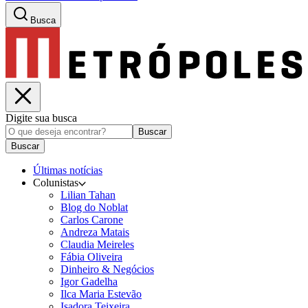
Busca
Digite sua busca
Buscar
Buscar
Últimas notícias
Colunistas
Lilian Tahan
Blog do Noblat
Carlos Carone
Andreza Matais
Claudia Meireles
Fábia Oliveira
Dinheiro & Negócios
Igor Gadelha
Ilca Maria Estevão
Isadora Teixeira