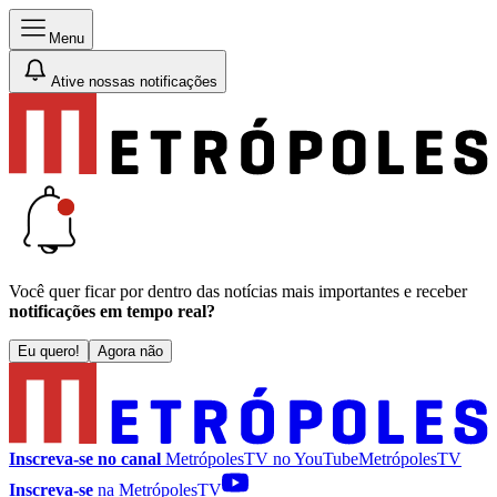
Menu
Ative nossas notificações
Você quer ficar por dentro das notícias mais importantes e receber
notificações em tempo real?
Eu quero!
Agora não
Inscreva-se no canal
MetrópolesTV no
YouTube
MetrópolesTV
Inscreva-se
na MetrópolesTV