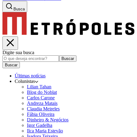
Busca
Digite sua busca
Buscar
Buscar
Últimas notícias
Colunistas
Lilian Tahan
Blog do Noblat
Carlos Carone
Andreza Matais
Claudia Meireles
Fábia Oliveira
Dinheiro & Negócios
Igor Gadelha
Ilca Maria Estevão
Isadora Teixeira