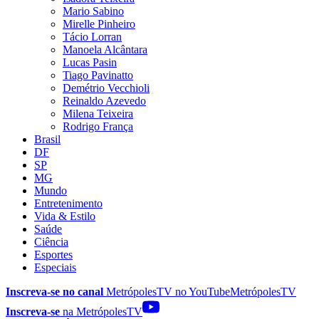
Mario Sabino
Mirelle Pinheiro
Tácio Lorran
Manoela Alcântara
Lucas Pasin
Tiago Pavinatto
Demétrio Vecchioli
Reinaldo Azevedo
Milena Teixeira
Rodrigo França
Brasil
DF
SP
MG
Mundo
Entretenimento
Vida & Estilo
Saúde
Ciência
Esportes
Especiais
Inscreva-se no canal
MetrópolesTV no
YouTube
MetrópolesTV
Inscreva-se
na MetrópolesTV