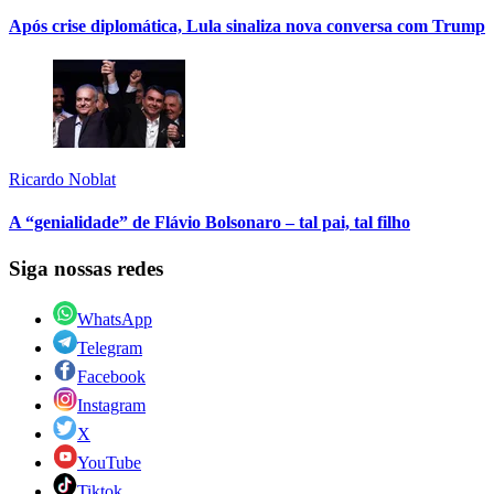
Após crise diplomática, Lula sinaliza nova conversa com Trump
Ricardo Noblat
A “genialidade” de Flávio Bolsonaro – tal pai, tal filho
Siga nossas redes
WhatsApp
Telegram
Facebook
Instagram
X
YouTube
Tiktok