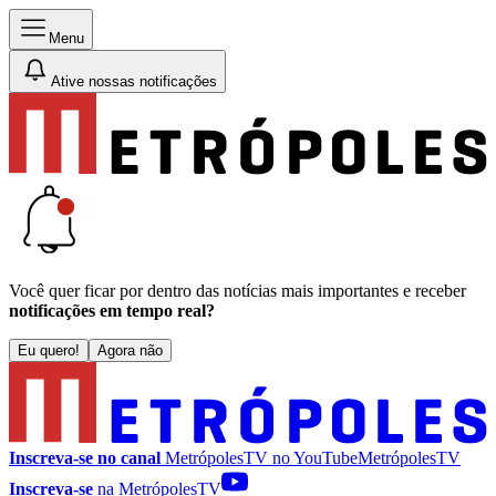
Menu
Ative nossas notificações
Você quer ficar por dentro das notícias mais importantes e receber
notificações em tempo real?
Eu quero!
Agora não
Inscreva-se no canal
MetrópolesTV no
YouTube
MetrópolesTV
Inscreva-se
na MetrópolesTV