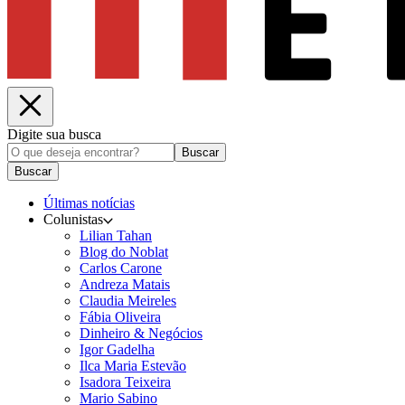
Digite sua busca
Buscar
Buscar
Últimas notícias
Colunistas
Lilian Tahan
Blog do Noblat
Carlos Carone
Andreza Matais
Claudia Meireles
Fábia Oliveira
Dinheiro & Negócios
Igor Gadelha
Ilca Maria Estevão
Isadora Teixeira
Mario Sabino