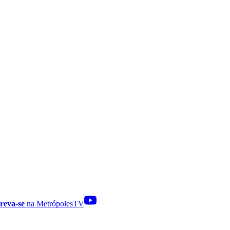
reva-se
na MetrópolesTV