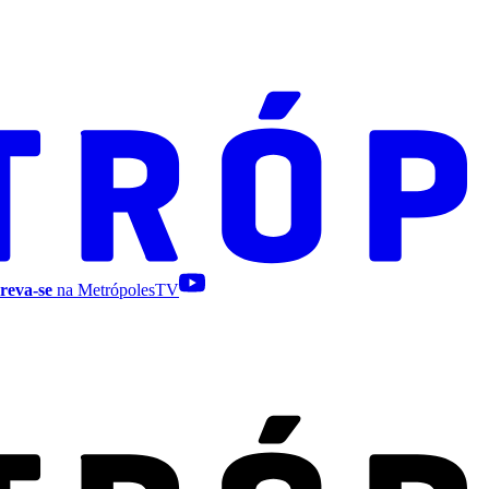
reva-se
na MetrópolesTV