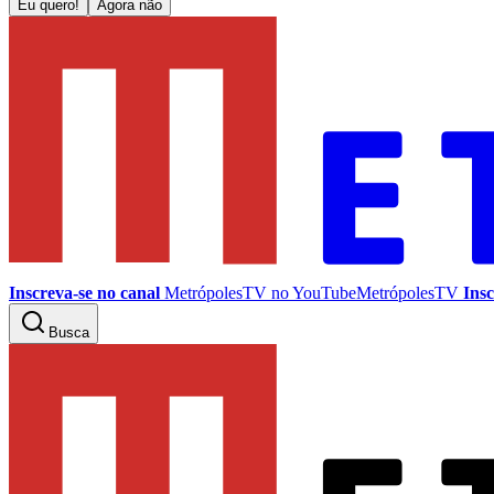
Eu quero!
Agora não
Inscreva-se no canal
MetrópolesTV no
YouTube
MetrópolesTV
Insc
Busca