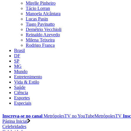
Mirelle Pinheiro
Tácio Lorran
Manoela Alcântara
Lucas Pasin
Tiago Pavinatto
Demétrio Vecchioli
Reinaldo Azevedo
Milena Teixeira
Rodrigo França
Brasil
DF
SP
MG
Mundo
Entretenimento
Vida & Estilo
Saúde
Ciência
Esportes
Especiais
Inscreva-se no canal
MetrópolesTV no
YouTube
MetrópolesTV
Insc
Página Inicial
Celebridades