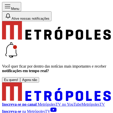
Menu
Ative nossas notificações
Você quer ficar por dentro das notícias mais importantes e receber
notificações em tempo real?
Eu quero!
Agora não
Inscreva-se no canal
MetrópolesTV no
YouTube
MetrópolesTV
Inscreva-se
na MetrópolesTV