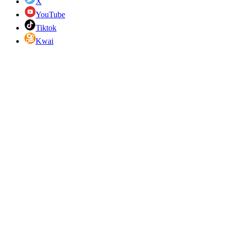
X
YouTube
Tiktok
Kwai