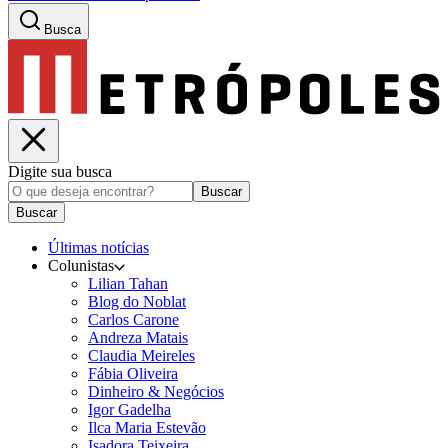
Busca
Digite sua busca
Buscar
Buscar
Últimas notícias
Colunistas
Lilian Tahan
Blog do Noblat
Carlos Carone
Andreza Matais
Claudia Meireles
Fábia Oliveira
Dinheiro & Negócios
Igor Gadelha
Ilca Maria Estevão
Isadora Teixeira