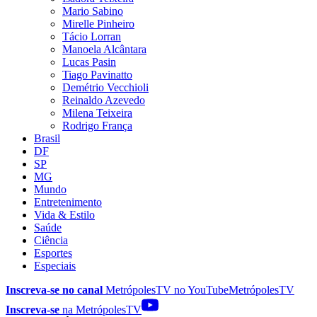
Mario Sabino
Mirelle Pinheiro
Tácio Lorran
Manoela Alcântara
Lucas Pasin
Tiago Pavinatto
Demétrio Vecchioli
Reinaldo Azevedo
Milena Teixeira
Rodrigo França
Brasil
DF
SP
MG
Mundo
Entretenimento
Vida & Estilo
Saúde
Ciência
Esportes
Especiais
Inscreva-se no canal
MetrópolesTV no
YouTube
MetrópolesTV
Inscreva-se
na MetrópolesTV