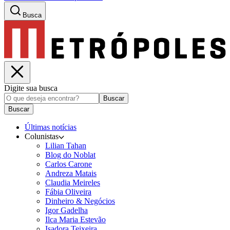
Busca
Digite sua busca
Buscar
Buscar
Últimas notícias
Colunistas
Lilian Tahan
Blog do Noblat
Carlos Carone
Andreza Matais
Claudia Meireles
Fábia Oliveira
Dinheiro & Negócios
Igor Gadelha
Ilca Maria Estevão
Isadora Teixeira