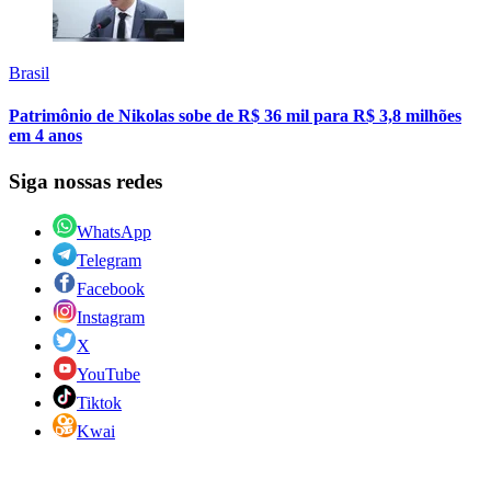
Brasil
Patrimônio de Nikolas sobe de R$ 36 mil para R$ 3,8 milhões
em 4 anos
Siga nossas redes
WhatsApp
Telegram
Facebook
Instagram
X
YouTube
Tiktok
Kwai