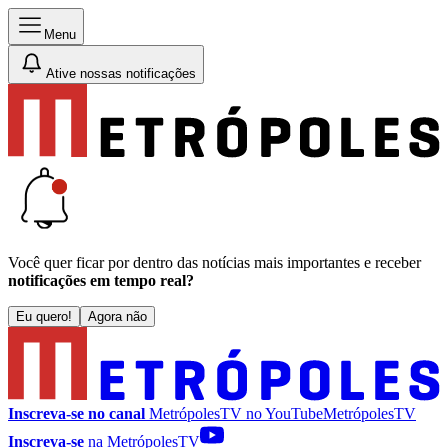
Menu
Ative nossas notificações
Você quer ficar por dentro das notícias mais importantes e receber
notificações em tempo real?
Eu quero!
Agora não
Inscreva-se no canal
MetrópolesTV no
YouTube
MetrópolesTV
Inscreva-se
na MetrópolesTV