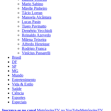
Mario Sabino
Mirelle Pinheiro
Tácio Lorran
Manoela Alcântara
Lucas Pasin
Tiago Pavinatto
Demétrio Vecchioli
Reinaldo Azevedo
Milena Teixeira
Alfredo Henrique
Rodrigo França
Vinícius Passarelli
Brasil
DF
SP
MG
Mundo
Entretenimento
Vida & Estilo
Saúde
Ciência
Esportes
Especiais
Inscreva-se no canal
MetrópolesTV no
YouTube
MetrópolesTV