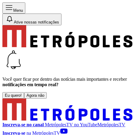
Menu
Ative nossas notificações
Você quer ficar por dentro das notícias mais importantes e receber
notificações em tempo real?
Eu quero!
Agora não
Inscreva-se no canal
MetrópolesTV no
YouTube
MetrópolesTV
Inscreva-se
na MetrópolesTV