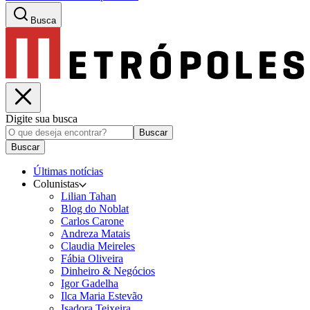
Busca
Digite sua busca
Buscar
Buscar
Últimas notícias
Colunistas
Lilian Tahan
Blog do Noblat
Carlos Carone
Andreza Matais
Claudia Meireles
Fábia Oliveira
Dinheiro & Negócios
Igor Gadelha
Ilca Maria Estevão
Isadora Teixeira