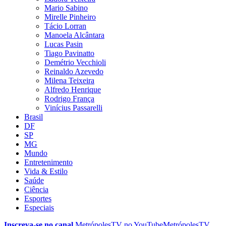
Mario Sabino
Mirelle Pinheiro
Tácio Lorran
Manoela Alcântara
Lucas Pasin
Tiago Pavinatto
Demétrio Vecchioli
Reinaldo Azevedo
Milena Teixeira
Alfredo Henrique
Rodrigo França
Vinícius Passarelli
Brasil
DF
SP
MG
Mundo
Entretenimento
Vida & Estilo
Saúde
Ciência
Esportes
Especiais
Inscreva-se no canal
MetrópolesTV no
YouTube
MetrópolesTV