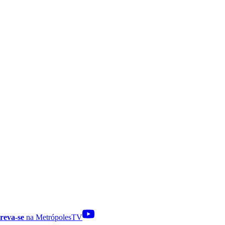
reva-se
na MetrópolesTV