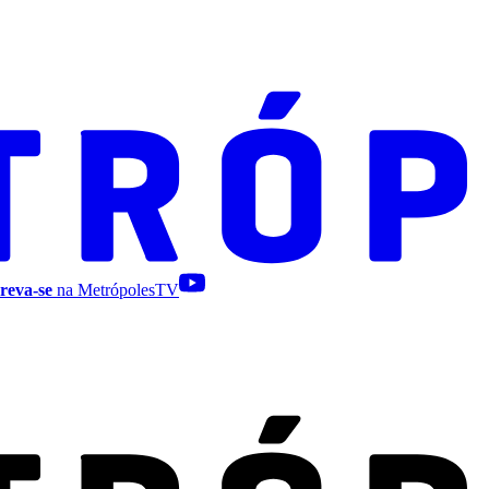
reva-se
na MetrópolesTV