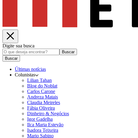
Digite sua busca
Buscar
Buscar
Últimas notícias
Colunistas
Lilian Tahan
Blog do Noblat
Carlos Carone
Andreza Matais
Claudia Meireles
Fábia Oliveira
Dinheiro & Negócios
Igor Gadelha
Ilca Maria Estevão
Isadora Teixeira
Mario Sabino