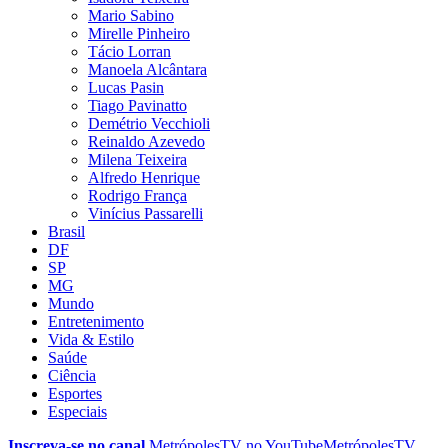
Mario Sabino
Mirelle Pinheiro
Tácio Lorran
Manoela Alcântara
Lucas Pasin
Tiago Pavinatto
Demétrio Vecchioli
Reinaldo Azevedo
Milena Teixeira
Alfredo Henrique
Rodrigo França
Vinícius Passarelli
Brasil
DF
SP
MG
Mundo
Entretenimento
Vida & Estilo
Saúde
Ciência
Esportes
Especiais
Inscreva-se no canal
MetrópolesTV no
YouTube
MetrópolesTV