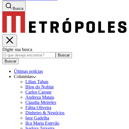
Busca
Digite sua busca
Buscar
Buscar
Últimas notícias
Colunistas
Lilian Tahan
Blog do Noblat
Carlos Carone
Andreza Matais
Claudia Meireles
Fábia Oliveira
Dinheiro & Negócios
Igor Gadelha
Ilca Maria Estevão
Isadora Teixeira