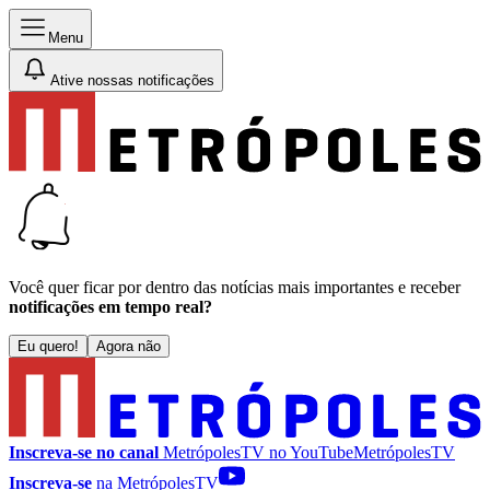
Menu
Ative nossas notificações
Você quer ficar por dentro das notícias mais importantes e receber
notificações em tempo real?
Eu quero!
Agora não
Inscreva-se no canal
MetrópolesTV no
YouTube
MetrópolesTV
Inscreva-se
na MetrópolesTV