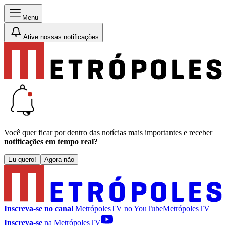
Menu
Ative nossas notificações
Você quer ficar por dentro das notícias mais importantes e receber
notificações em tempo real?
Eu quero!
Agora não
Inscreva-se no canal
MetrópolesTV no
YouTube
MetrópolesTV
Inscreva-se
na MetrópolesTV