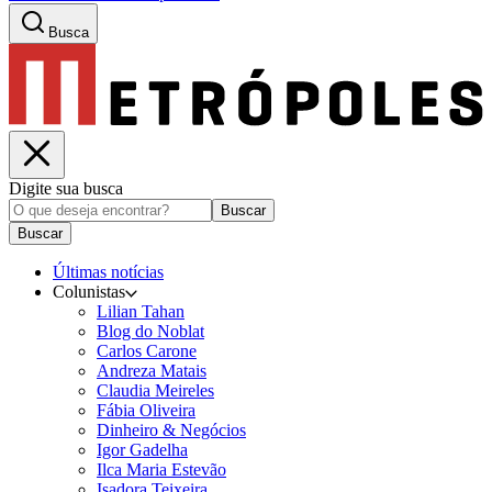
Busca
Digite sua busca
Buscar
Buscar
Últimas notícias
Colunistas
Lilian Tahan
Blog do Noblat
Carlos Carone
Andreza Matais
Claudia Meireles
Fábia Oliveira
Dinheiro & Negócios
Igor Gadelha
Ilca Maria Estevão
Isadora Teixeira