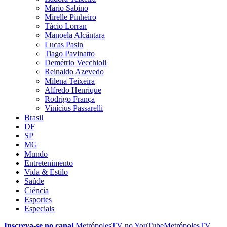
Mario Sabino
Mirelle Pinheiro
Tácio Lorran
Manoela Alcântara
Lucas Pasin
Tiago Pavinatto
Demétrio Vecchioli
Reinaldo Azevedo
Milena Teixeira
Alfredo Henrique
Rodrigo França
Vinícius Passarelli
Brasil
DF
SP
MG
Mundo
Entretenimento
Vida & Estilo
Saúde
Ciência
Esportes
Especiais
Inscreva-se no canal
MetrópolesTV no
YouTube
MetrópolesTV