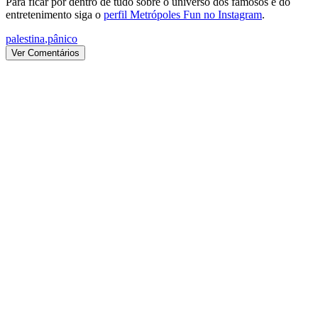
Para ficar por dentro de tudo sobre o universo dos famosos e do
entretenimento siga o
perfil Metrópoles Fun no Instagram
.
palestina
,
pânico
Ver Comentários