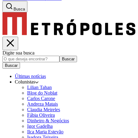
Busca
Digite sua busca
Buscar
Buscar
Últimas notícias
Colunistas
Lilian Tahan
Blog do Noblat
Carlos Carone
Andreza Matais
Claudia Meireles
Fábia Oliveira
Dinheiro & Negócios
Igor Gadelha
Ilca Maria Estevão
Isadora Teixeira