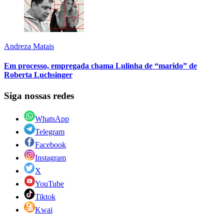
Andreza Matais
Em processo, empregada chama Lulinha de “marido” de
Roberta Luchsinger
Siga nossas redes
WhatsApp
Telegram
Facebook
Instagram
X
YouTube
Tiktok
Kwai