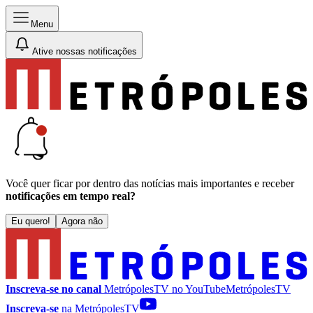
Menu
Ative nossas notificações
Você quer ficar por dentro das notícias mais importantes e receber
notificações em tempo real?
Eu quero!
Agora não
Inscreva-se no canal
MetrópolesTV no
YouTube
MetrópolesTV
Inscreva-se
na MetrópolesTV