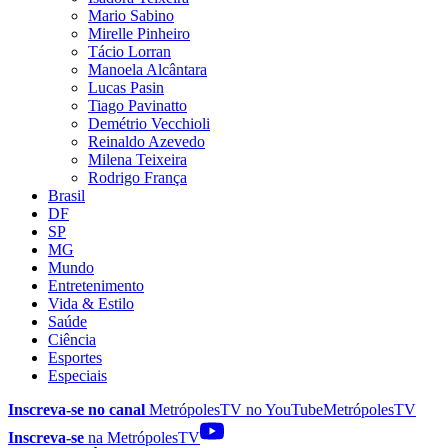
Mario Sabino
Mirelle Pinheiro
Tácio Lorran
Manoela Alcântara
Lucas Pasin
Tiago Pavinatto
Demétrio Vecchioli
Reinaldo Azevedo
Milena Teixeira
Rodrigo França
Brasil
DF
SP
MG
Mundo
Entretenimento
Vida & Estilo
Saúde
Ciência
Esportes
Especiais
Inscreva-se no canal
MetrópolesTV no
YouTube
MetrópolesTV
Inscreva-se
na MetrópolesTV