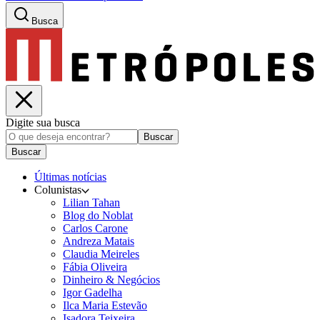
Busca
Digite sua busca
Buscar
Buscar
Últimas notícias
Colunistas
Lilian Tahan
Blog do Noblat
Carlos Carone
Andreza Matais
Claudia Meireles
Fábia Oliveira
Dinheiro & Negócios
Igor Gadelha
Ilca Maria Estevão
Isadora Teixeira