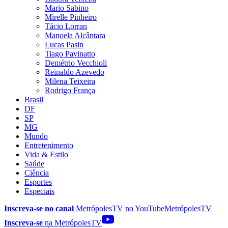
Mario Sabino
Mirelle Pinheiro
Tácio Lorran
Manoela Alcântara
Lucas Pasin
Tiago Pavinatto
Demétrio Vecchioli
Reinaldo Azevedo
Milena Teixeira
Rodrigo França
Brasil
DF
SP
MG
Mundo
Entretenimento
Vida & Estilo
Saúde
Ciência
Esportes
Especiais
Inscreva-se no canal
MetrópolesTV no
YouTube
MetrópolesTV
Inscreva-se
na MetrópolesTV