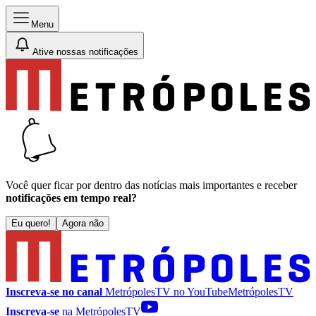
Menu
Ative nossas notificações
Você quer ficar por dentro das notícias mais importantes e receber
notificações em tempo real?
Eu quero!
Agora não
Inscreva-se no canal
MetrópolesTV no
YouTube
MetrópolesTV
Inscreva-se
na MetrópolesTV