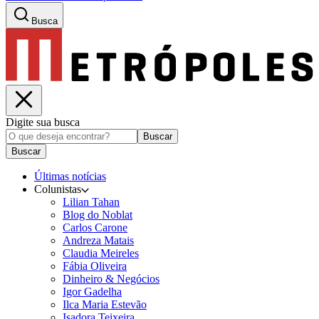
Busca
Digite sua busca
Buscar
Buscar
Últimas notícias
Colunistas
Lilian Tahan
Blog do Noblat
Carlos Carone
Andreza Matais
Claudia Meireles
Fábia Oliveira
Dinheiro & Negócios
Igor Gadelha
Ilca Maria Estevão
Isadora Teixeira