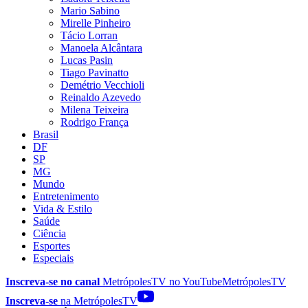
Mario Sabino
Mirelle Pinheiro
Tácio Lorran
Manoela Alcântara
Lucas Pasin
Tiago Pavinatto
Demétrio Vecchioli
Reinaldo Azevedo
Milena Teixeira
Rodrigo França
Brasil
DF
SP
MG
Mundo
Entretenimento
Vida & Estilo
Saúde
Ciência
Esportes
Especiais
Inscreva-se no canal
MetrópolesTV no
YouTube
MetrópolesTV
Inscreva-se
na MetrópolesTV