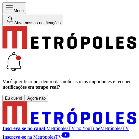
Menu
Ative nossas notificações
Você quer ficar por dentro das notícias mais importantes e receber
notificações em tempo real?
Eu quero!
Agora não
Inscreva-se no canal
MetrópolesTV no
YouTube
MetrópolesTV
Inscreva-se
na MetrópolesTV