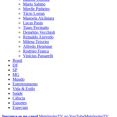
Mario Sabino
Mirelle Pinheiro
Tácio Lorran
Manoela Alcântara
Lucas Pasin
Tiago Pavinatto
Demétrio Vecchioli
Reinaldo Azevedo
Milena Teixeira
Alfredo Henrique
Rodrigo França
Vinícius Passarelli
Brasil
DF
SP
MG
Mundo
Entretenimento
Vida & Estilo
Saúde
Ciência
Esportes
Especiais
Inscreva-se no canal
MetrópolesTV no
YouTube
MetrópolesTV