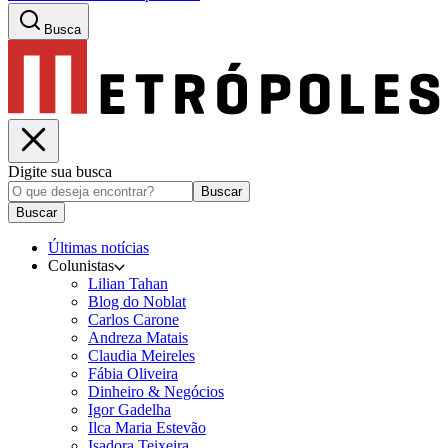
Busca
Digite sua busca
Buscar
Buscar
Últimas notícias
Colunistas
Lilian Tahan
Blog do Noblat
Carlos Carone
Andreza Matais
Claudia Meireles
Fábia Oliveira
Dinheiro & Negócios
Igor Gadelha
Ilca Maria Estevão
Isadora Teixeira