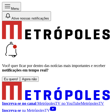
Menu
Ative nossas notificações
Você quer ficar por dentro das notícias mais importantes e receber
notificações em tempo real?
Eu quero!
Agora não
Inscreva-se no canal
MetrópolesTV no
YouTube
MetrópolesTV
Inscreva-se
na MetrópolesTV