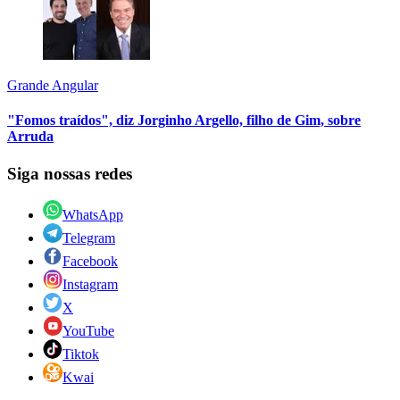
Grande Angular
"Fomos traídos", diz Jorginho Argello, filho de Gim, sobre
Arruda
Siga nossas redes
WhatsApp
Telegram
Facebook
Instagram
X
YouTube
Tiktok
Kwai