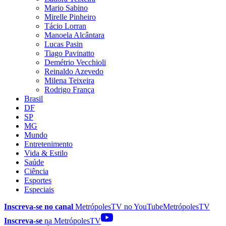
Mario Sabino
Mirelle Pinheiro
Tácio Lorran
Manoela Alcântara
Lucas Pasin
Tiago Pavinatto
Demétrio Vecchioli
Reinaldo Azevedo
Milena Teixeira
Rodrigo França
Brasil
DF
SP
MG
Mundo
Entretenimento
Vida & Estilo
Saúde
Ciência
Esportes
Especiais
Inscreva-se no canal
MetrópolesTV no
YouTube
MetrópolesTV
Inscreva-se
na MetrópolesTV