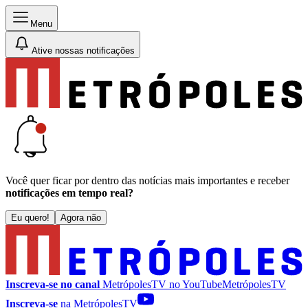
Menu
Ative nossas notificações
Você quer ficar por dentro das notícias mais importantes e receber
notificações em tempo real?
Eu quero!
Agora não
Inscreva-se no canal
MetrópolesTV no
YouTube
MetrópolesTV
Inscreva-se
na MetrópolesTV