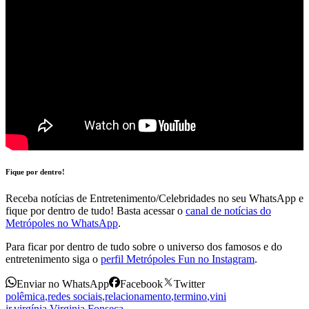
Fique por dentro!
Receba notícias de Entretenimento/Celebridades no seu WhatsApp e
fique por dentro de tudo! Basta acessar o
canal de notícias do
Metrópoles no WhatsApp
.
Para ficar por dentro de tudo sobre o universo dos famosos e do
entretenimento siga o
perfil Metrópoles Fun no Instagram
.
Enviar no WhatsApp
Facebook
Twitter
polêmica
,
redes sociais
,
relacionamento
,
termino
,
vini
jr
,
virgínia
,
Virginia Fonseca