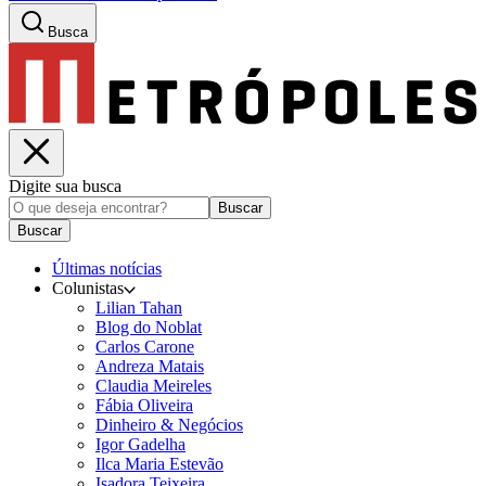
Busca
Digite sua busca
Buscar
Buscar
Últimas notícias
Colunistas
Lilian Tahan
Blog do Noblat
Carlos Carone
Andreza Matais
Claudia Meireles
Fábia Oliveira
Dinheiro & Negócios
Igor Gadelha
Ilca Maria Estevão
Isadora Teixeira