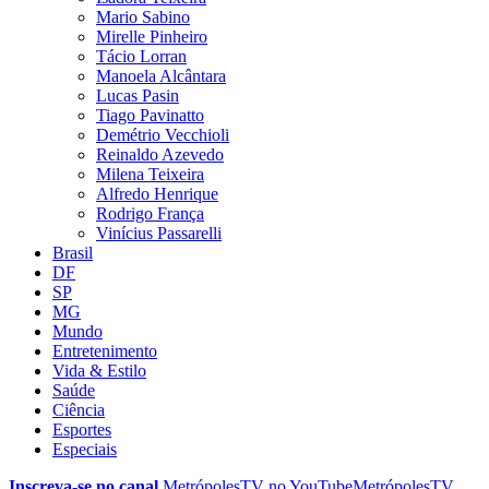
Mario Sabino
Mirelle Pinheiro
Tácio Lorran
Manoela Alcântara
Lucas Pasin
Tiago Pavinatto
Demétrio Vecchioli
Reinaldo Azevedo
Milena Teixeira
Alfredo Henrique
Rodrigo França
Vinícius Passarelli
Brasil
DF
SP
MG
Mundo
Entretenimento
Vida & Estilo
Saúde
Ciência
Esportes
Especiais
Inscreva-se no canal
MetrópolesTV no
YouTube
MetrópolesTV