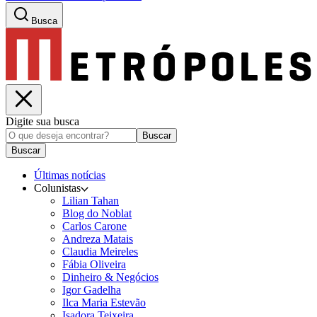
Busca
Digite sua busca
Buscar
Buscar
Últimas notícias
Colunistas
Lilian Tahan
Blog do Noblat
Carlos Carone
Andreza Matais
Claudia Meireles
Fábia Oliveira
Dinheiro & Negócios
Igor Gadelha
Ilca Maria Estevão
Isadora Teixeira