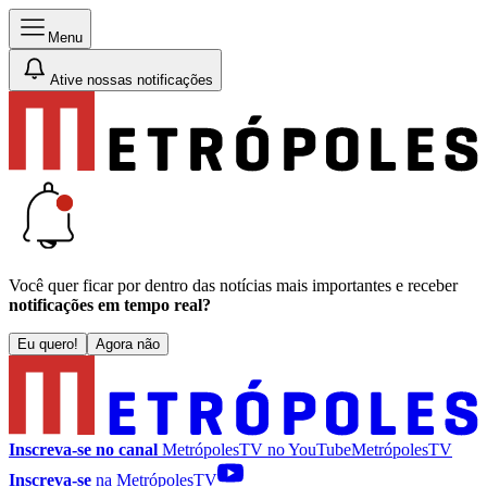
Menu
Ative nossas notificações
Você quer ficar por dentro das notícias mais importantes e receber
notificações em tempo real?
Eu quero!
Agora não
Inscreva-se no canal
MetrópolesTV no
YouTube
MetrópolesTV
Inscreva-se
na MetrópolesTV