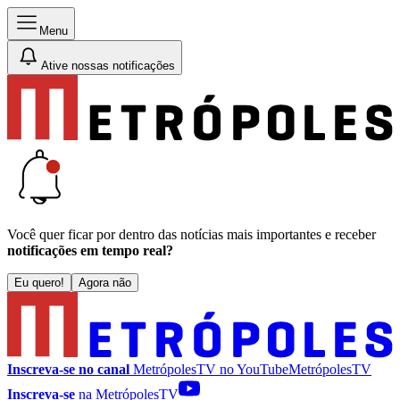
Menu
Ative nossas notificações
Você quer ficar por dentro das notícias mais importantes e receber
notificações em tempo real?
Eu quero!
Agora não
Inscreva-se no canal
MetrópolesTV no
YouTube
MetrópolesTV
Inscreva-se
na MetrópolesTV