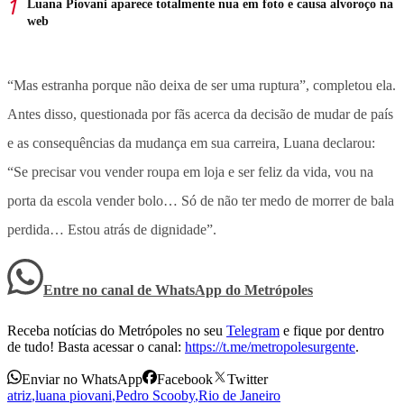
Luana Piovani aparece totalmente nua em foto e causa alvoroço na
web
“Mas estranha porque não deixa de ser uma ruptura”, completou ela.
Antes disso, questionada por fãs acerca da decisão de mudar de país
e as consequências da mudança em sua carreira, Luana declarou:
“Se precisar vou vender roupa em loja e ser feliz da vida, vou na
porta da escola vender bolo… Só de não ter medo de morrer de bala
perdida… Estou atrás de dignidade”.
Entre no canal de WhatsApp
do
Metrópoles
Receba notícias do Metrópoles no seu
Telegram
e fique por dentro
de tudo! Basta acessar o canal:
https://t.me/metropolesurgente
.
Enviar no WhatsApp
Facebook
Twitter
atriz
,
luana piovani
,
Pedro Scooby
,
Rio de Janeiro