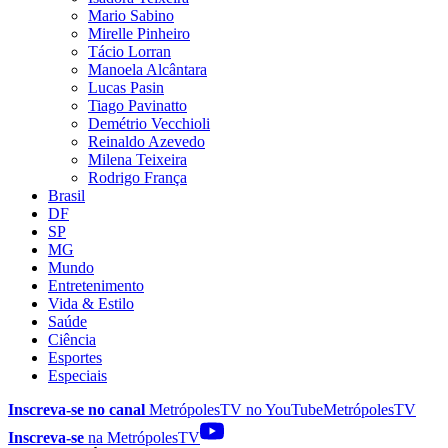
Mario Sabino
Mirelle Pinheiro
Tácio Lorran
Manoela Alcântara
Lucas Pasin
Tiago Pavinatto
Demétrio Vecchioli
Reinaldo Azevedo
Milena Teixeira
Rodrigo França
Brasil
DF
SP
MG
Mundo
Entretenimento
Vida & Estilo
Saúde
Ciência
Esportes
Especiais
Inscreva-se no canal
MetrópolesTV no
YouTube
MetrópolesTV
Inscreva-se
na MetrópolesTV