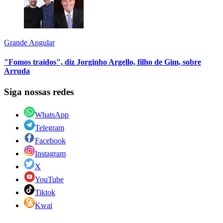
Grande Angular
"Fomos traídos", diz Jorginho Argello, filho de Gim, sobre
Arruda
Siga nossas redes
WhatsApp
Telegram
Facebook
Instagram
X
YouTube
Tiktok
Kwai