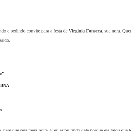
ndo e pedindo convite para a festa de
Virginia Fonseca
, sua nora. Que
arido.
ho”
e DNA
do
nem que seja meia-noite. E eu estou rindo dele porque ele falou que t