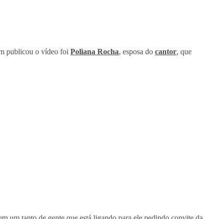
m publicou o vídeo foi
Poliana Rocha
, esposa do
cantor
, que
em um tanto de gente que está ligando para ele pedindo convite da