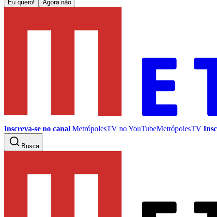
Eu quero!
Agora não
Inscreva-se no canal
MetrópolesTV no
YouTube
MetrópolesTV
Insc
Busca