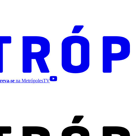
reva-se
na MetrópolesTV