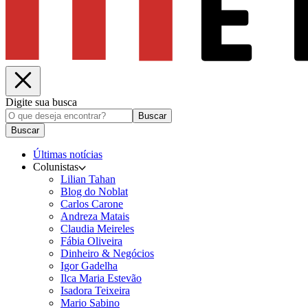
Digite sua busca
Buscar
Buscar
Últimas notícias
Colunistas
Lilian Tahan
Blog do Noblat
Carlos Carone
Andreza Matais
Claudia Meireles
Fábia Oliveira
Dinheiro & Negócios
Igor Gadelha
Ilca Maria Estevão
Isadora Teixeira
Mario Sabino