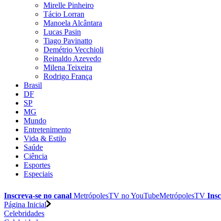
Mirelle Pinheiro
Tácio Lorran
Manoela Alcântara
Lucas Pasin
Tiago Pavinatto
Demétrio Vecchioli
Reinaldo Azevedo
Milena Teixeira
Rodrigo França
Brasil
DF
SP
MG
Mundo
Entretenimento
Vida & Estilo
Saúde
Ciência
Esportes
Especiais
Inscreva-se no canal
MetrópolesTV no
YouTube
MetrópolesTV
Insc
Página Inicial
Celebridades