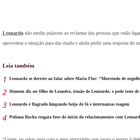
Leonardo
não mediu palavras ao reclamar das pessoas que estão liga
aproveitou a situação para dar risada e ainda pediu uma resposta do m
Leia também
Leonardo se derrete ao falar sobre Maria Flor: “Morrendo de orgul
Homem diz ser filho de Leandro, irmão de Leonardo, e pede teste d
Leonardo é flagrado limpando beijo de fã e internautas reagem
Poliana Rocha resgata foto do início do relacionamento com Leonar
“Gente, eu estou aqui com o meu amorzinho que agora o tempo é dele, 