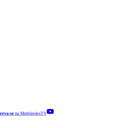
reva-se
na MetrópolesTV