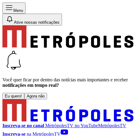
Menu
Ative nossas notificações
Você quer ficar por dentro das notícias mais importantes e receber
notificações em tempo real?
Eu quero!
Agora não
Inscreva-se no canal
MetrópolesTV no
YouTube
MetrópolesTV
Inscreva-se
na MetrópolesTV