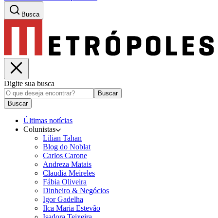
Busca
Digite sua busca
Buscar
Buscar
Últimas notícias
Colunistas
Lilian Tahan
Blog do Noblat
Carlos Carone
Andreza Matais
Claudia Meireles
Fábia Oliveira
Dinheiro & Negócios
Igor Gadelha
Ilca Maria Estevão
Isadora Teixeira