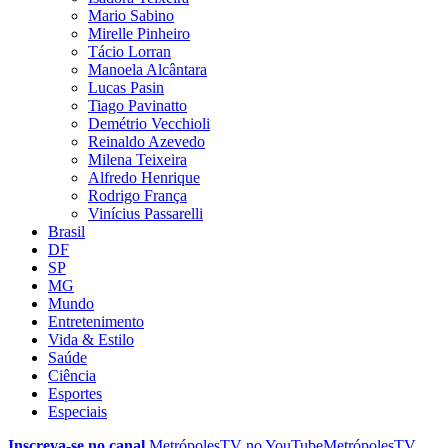
Mario Sabino
Mirelle Pinheiro
Tácio Lorran
Manoela Alcântara
Lucas Pasin
Tiago Pavinatto
Demétrio Vecchioli
Reinaldo Azevedo
Milena Teixeira
Alfredo Henrique
Rodrigo França
Vinícius Passarelli
Brasil
DF
SP
MG
Mundo
Entretenimento
Vida & Estilo
Saúde
Ciência
Esportes
Especiais
Inscreva-se no canal
MetrópolesTV no
YouTube
MetrópolesTV