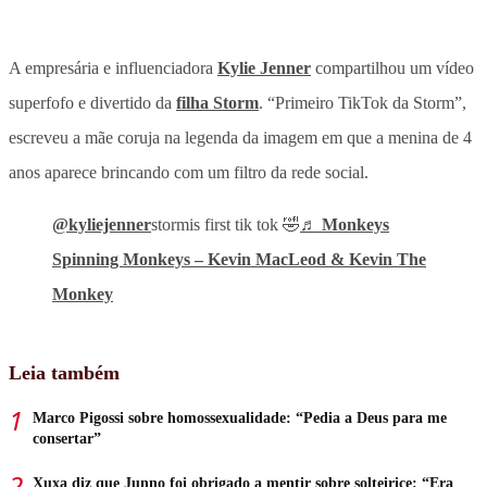
A empresária e influenciadora
Kylie Jenner
compartilhou um vídeo
superfofo e divertido da
filha Storm
. “Primeiro TikTok da Storm”,
escreveu a mãe coruja na legenda da imagem em que a menina de 4
anos aparece brincando com um filtro da rede social.
@kyliejenner
stormis first tik tok 🤣
♬ Monkeys
Spinning Monkeys – Kevin MacLeod & Kevin The
Monkey
Leia também
Marco Pigossi sobre homossexualidade: “Pedia a Deus para me
consertar”
Xuxa diz que Junno foi obrigado a mentir sobre solteirice: “Era