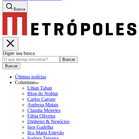
Busca
Digite sua busca
Buscar
Buscar
Últimas notícias
Colunistas
Lilian Tahan
Blog do Noblat
Carlos Carone
Andreza Matais
Claudia Meireles
Fábia Oliveira
Dinheiro & Negócios
Igor Gadelha
Ilca Maria Estevão
Isadora Teixeira