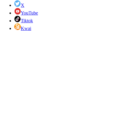
X
YouTube
Tiktok
Kwai