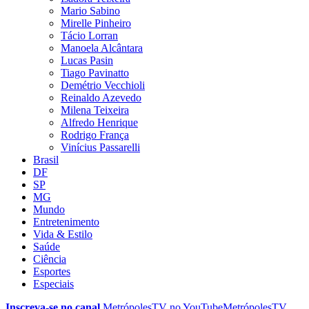
Mario Sabino
Mirelle Pinheiro
Tácio Lorran
Manoela Alcântara
Lucas Pasin
Tiago Pavinatto
Demétrio Vecchioli
Reinaldo Azevedo
Milena Teixeira
Alfredo Henrique
Rodrigo França
Vinícius Passarelli
Brasil
DF
SP
MG
Mundo
Entretenimento
Vida & Estilo
Saúde
Ciência
Esportes
Especiais
Inscreva-se no canal
MetrópolesTV no
YouTube
MetrópolesTV