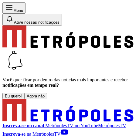
Menu
Ative nossas notificações
Você quer ficar por dentro das notícias mais importantes e receber
notificações em tempo real?
Eu quero!
Agora não
Inscreva-se no canal
MetrópolesTV no
YouTube
MetrópolesTV
Inscreva-se
na MetrópolesTV