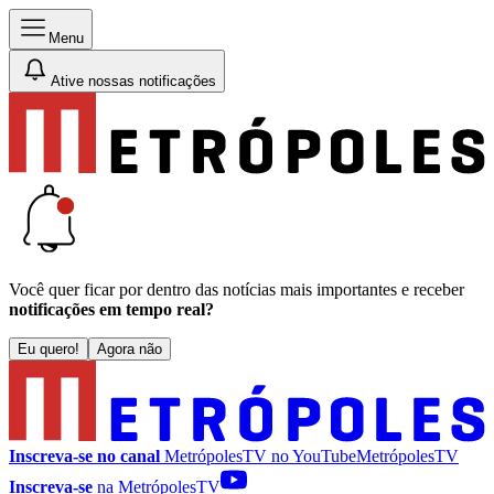
Menu
Ative nossas notificações
Você quer ficar por dentro das notícias mais importantes e receber
notificações em tempo real?
Eu quero!
Agora não
Inscreva-se no canal
MetrópolesTV no
YouTube
MetrópolesTV
Inscreva-se
na MetrópolesTV