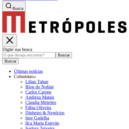
Busca
Digite sua busca
Buscar
Buscar
Últimas notícias
Colunistas
Lilian Tahan
Blog do Noblat
Carlos Carone
Andreza Matais
Claudia Meireles
Fábia Oliveira
Dinheiro & Negócios
Igor Gadelha
Ilca Maria Estevão
Isadora Teixeira