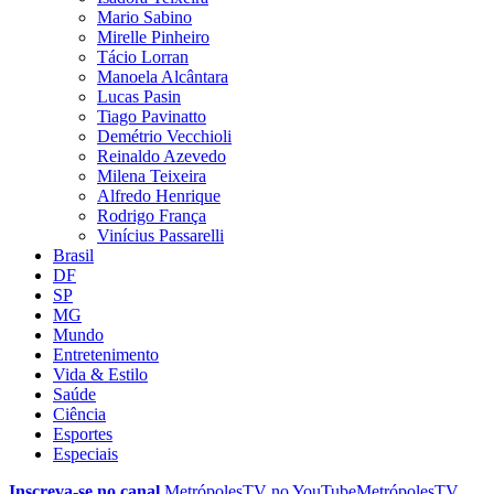
Mario Sabino
Mirelle Pinheiro
Tácio Lorran
Manoela Alcântara
Lucas Pasin
Tiago Pavinatto
Demétrio Vecchioli
Reinaldo Azevedo
Milena Teixeira
Alfredo Henrique
Rodrigo França
Vinícius Passarelli
Brasil
DF
SP
MG
Mundo
Entretenimento
Vida & Estilo
Saúde
Ciência
Esportes
Especiais
Inscreva-se no canal
MetrópolesTV no
YouTube
MetrópolesTV