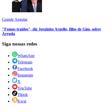
Grande Angular
"Fomos traídos", diz Jorginho Argello, filho de Gim, sobre
Arruda
Siga nossas redes
WhatsApp
Telegram
Facebook
Instagram
X
YouTube
Tiktok
Kwai