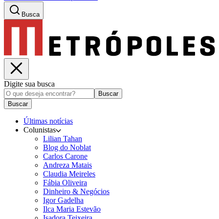
Busca
Digite sua busca
Buscar
Buscar
Últimas notícias
Colunistas
Lilian Tahan
Blog do Noblat
Carlos Carone
Andreza Matais
Claudia Meireles
Fábia Oliveira
Dinheiro & Negócios
Igor Gadelha
Ilca Maria Estevão
Isadora Teixeira