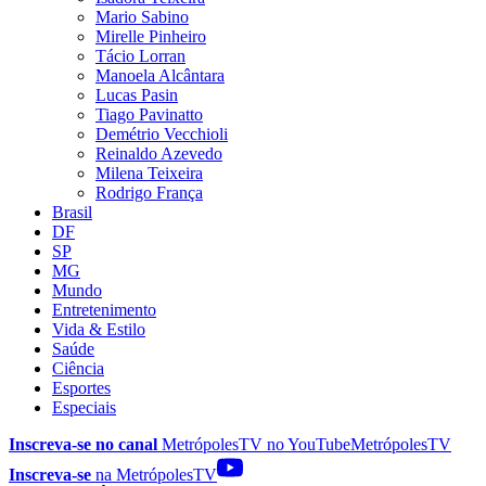
Mario Sabino
Mirelle Pinheiro
Tácio Lorran
Manoela Alcântara
Lucas Pasin
Tiago Pavinatto
Demétrio Vecchioli
Reinaldo Azevedo
Milena Teixeira
Rodrigo França
Brasil
DF
SP
MG
Mundo
Entretenimento
Vida & Estilo
Saúde
Ciência
Esportes
Especiais
Inscreva-se no canal
MetrópolesTV no
YouTube
MetrópolesTV
Inscreva-se
na MetrópolesTV