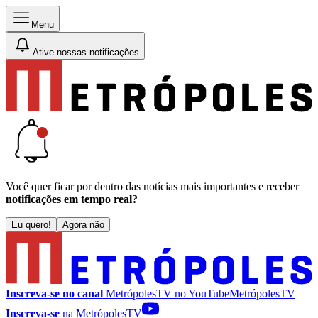
Menu
Ative nossas notificações
Você quer ficar por dentro das notícias mais importantes e receber
notificações em tempo real?
Eu quero!
Agora não
Inscreva-se no canal
MetrópolesTV no
YouTube
MetrópolesTV
Inscreva-se
na MetrópolesTV