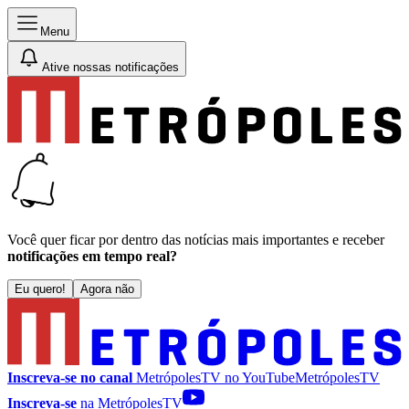
Menu
Ative nossas notificações
Você quer ficar por dentro das notícias mais importantes e receber
notificações em tempo real?
Eu quero!
Agora não
Inscreva-se no canal
MetrópolesTV no
YouTube
MetrópolesTV
Inscreva-se
na MetrópolesTV