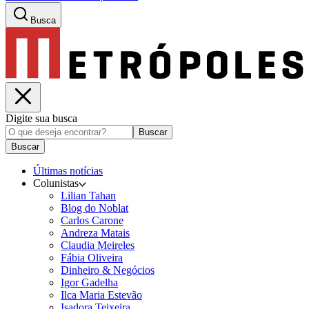
Busca
Digite sua busca
Buscar
Buscar
Últimas notícias
Colunistas
Lilian Tahan
Blog do Noblat
Carlos Carone
Andreza Matais
Claudia Meireles
Fábia Oliveira
Dinheiro & Negócios
Igor Gadelha
Ilca Maria Estevão
Isadora Teixeira