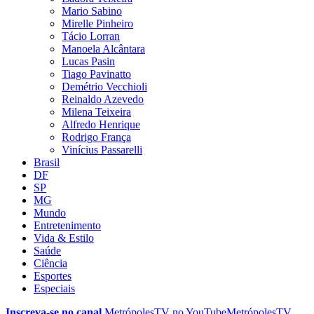
Mario Sabino
Mirelle Pinheiro
Tácio Lorran
Manoela Alcântara
Lucas Pasin
Tiago Pavinatto
Demétrio Vecchioli
Reinaldo Azevedo
Milena Teixeira
Alfredo Henrique
Rodrigo França
Vinícius Passarelli
Brasil
DF
SP
MG
Mundo
Entretenimento
Vida & Estilo
Saúde
Ciência
Esportes
Especiais
Inscreva-se no canal
MetrópolesTV no
YouTube
MetrópolesTV