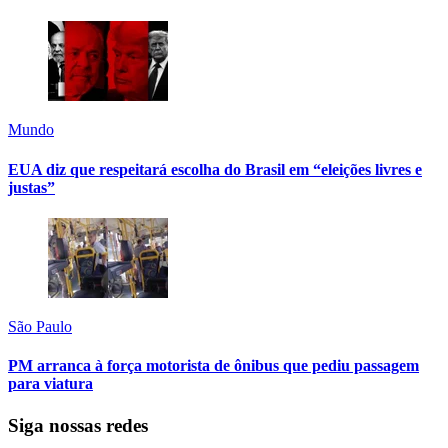
Mundo
EUA diz que respeitará escolha do Brasil em “eleições livres e
justas”
São Paulo
PM arranca à força motorista de ônibus que pediu passagem
para viatura
Siga nossas redes