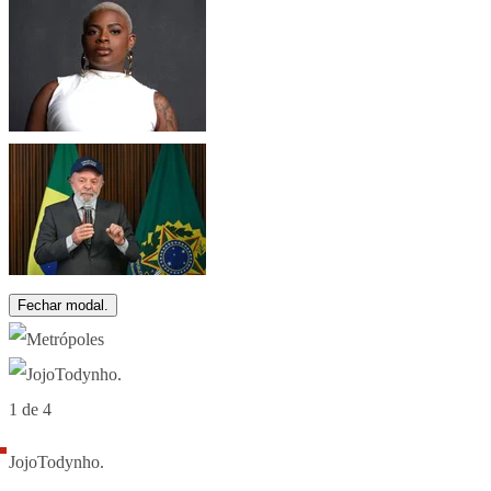
Fechar modal.
1 de 4
JojoTodynho.