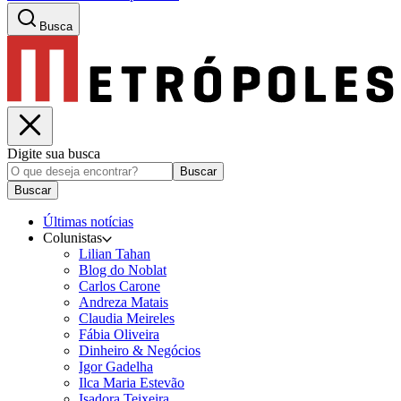
Busca
Digite sua busca
Buscar
Buscar
Últimas notícias
Colunistas
Lilian Tahan
Blog do Noblat
Carlos Carone
Andreza Matais
Claudia Meireles
Fábia Oliveira
Dinheiro & Negócios
Igor Gadelha
Ilca Maria Estevão
Isadora Teixeira