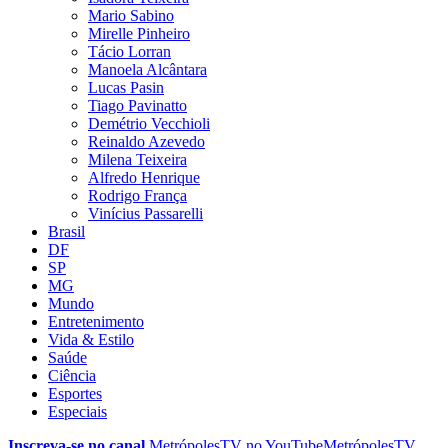
Mario Sabino
Mirelle Pinheiro
Tácio Lorran
Manoela Alcântara
Lucas Pasin
Tiago Pavinatto
Demétrio Vecchioli
Reinaldo Azevedo
Milena Teixeira
Alfredo Henrique
Rodrigo França
Vinícius Passarelli
Brasil
DF
SP
MG
Mundo
Entretenimento
Vida & Estilo
Saúde
Ciência
Esportes
Especiais
Inscreva-se no canal
MetrópolesTV no
YouTube
MetrópolesTV