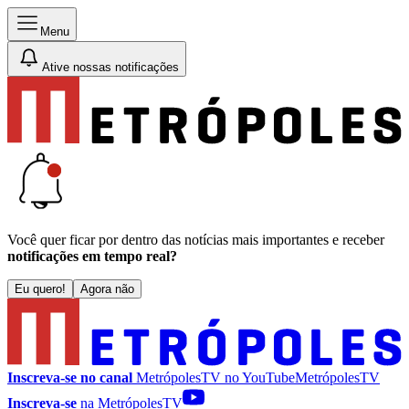
Menu
Ative nossas notificações
Você quer ficar por dentro das notícias mais importantes e receber
notificações em tempo real?
Eu quero!
Agora não
Inscreva-se no canal
MetrópolesTV no
YouTube
MetrópolesTV
Inscreva-se
na MetrópolesTV