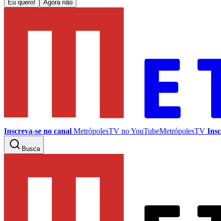
Eu quero!
Agora não
Inscreva-se no canal
MetrópolesTV no
YouTube
MetrópolesTV
Insc
Busca