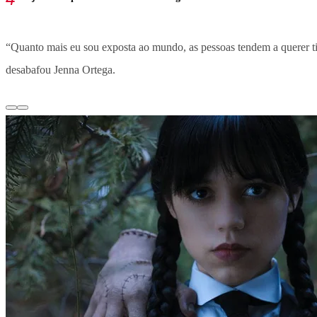
“Quanto mais eu sou exposta ao mundo, as pessoas tendem a querer ti
desabafou Jenna Ortega.