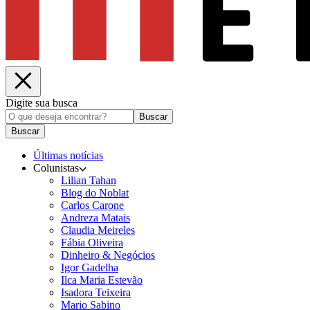
Digite sua busca
Buscar
Buscar
Últimas notícias
Colunistas
Lilian Tahan
Blog do Noblat
Carlos Carone
Andreza Matais
Claudia Meireles
Fábia Oliveira
Dinheiro & Negócios
Igor Gadelha
Ilca Maria Estevão
Isadora Teixeira
Mario Sabino