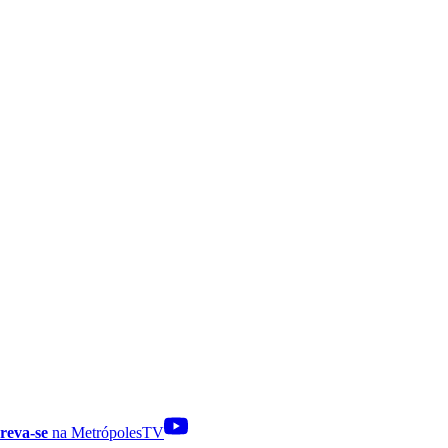
reva-se
na MetrópolesTV