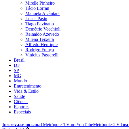
Mirelle Pinheiro
Tácio Lorran
Manoela Alcântara
Lucas Pasin
Tiago Pavinatto
Demétrio Vecchioli
Reinaldo Azevedo
Milena Teixeira
Alfredo Henrique
Rodrigo França
Vinícius Passarelli
Brasil
DF
SP
MG
Mundo
Entretenimento
Vida & Estilo
Saúde
Ciência
Esportes
Especiais
Inscreva-se no canal
MetrópolesTV no
YouTube
MetrópolesTV
Insc