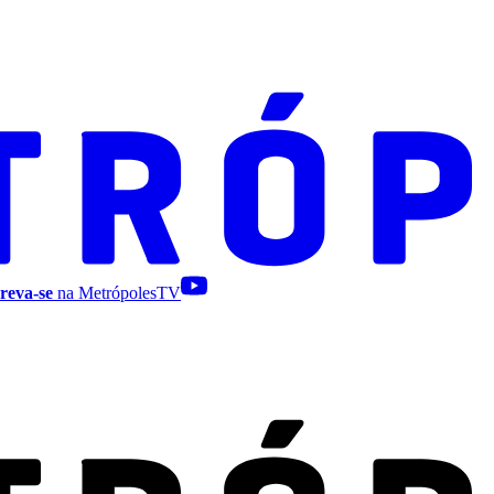
reva-se
na MetrópolesTV