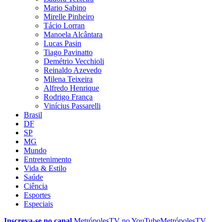
Mario Sabino
Mirelle Pinheiro
Tácio Lorran
Manoela Alcântara
Lucas Pasin
Tiago Pavinatto
Demétrio Vecchioli
Reinaldo Azevedo
Milena Teixeira
Alfredo Henrique
Rodrigo França
Vinícius Passarelli
Brasil
DF
SP
MG
Mundo
Entretenimento
Vida & Estilo
Saúde
Ciência
Esportes
Especiais
Inscreva-se no canal
MetrópolesTV no
YouTube
MetrópolesTV