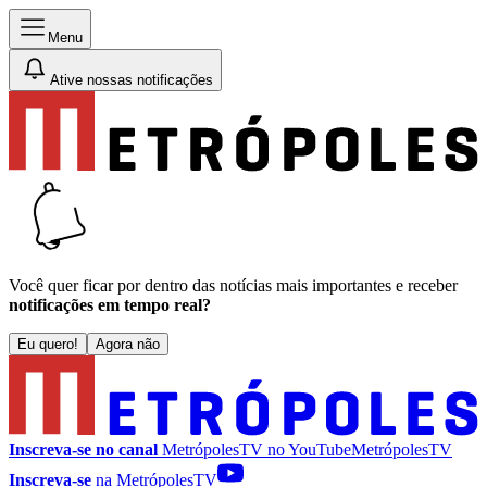
Menu
Ative nossas notificações
Você quer ficar por dentro das notícias mais importantes e receber
notificações em tempo real?
Eu quero!
Agora não
Inscreva-se no canal
MetrópolesTV no
YouTube
MetrópolesTV
Inscreva-se
na MetrópolesTV