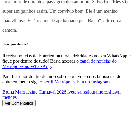
uma amizade durante a passagem do cantor por Salvador. “Eles são
super amiguinhos assim. Um convívio bom. Ele é um menino
maravilhoso. Está realmente apaixonado pela Bahia”, afirmou a
cantora.
Fique por dentro!
Receba notícias de Entretenimento/Celebridades no seu WhatsApp e
fique por dentro de tudo! Basta acessar o
canal de notícias do
Metrópoles no WhatsApp
.
Para ficar por dentro de tudo sobre o universo dos famosos e do
entretenimento siga o
perfil Metrópoles Fun no Instagram
.
Bruna Marquezine
,
Carnaval 2026
,
ivete sangalo
,
namoro
,
shawn
mendes
Ver Comentários