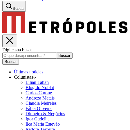
Busca
Digite sua busca
Buscar
Buscar
Últimas notícias
Colunistas
Lilian Tahan
Blog do Noblat
Carlos Carone
Andreza Matais
Claudia Meireles
Fábia Oliveira
Dinheiro & Negócios
Igor Gadelha
Ilca Maria Estevão
Isadora Teixeira