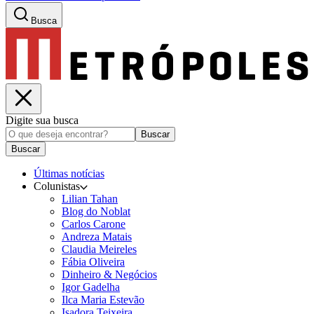
Busca
Digite sua busca
Buscar
Buscar
Últimas notícias
Colunistas
Lilian Tahan
Blog do Noblat
Carlos Carone
Andreza Matais
Claudia Meireles
Fábia Oliveira
Dinheiro & Negócios
Igor Gadelha
Ilca Maria Estevão
Isadora Teixeira