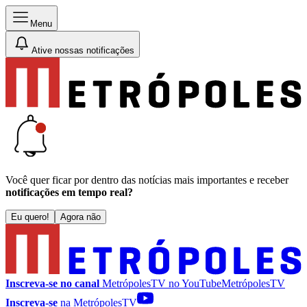
Menu
Ative nossas notificações
Você quer ficar por dentro das notícias mais importantes e receber
notificações em tempo real?
Eu quero!
Agora não
Inscreva-se no canal
MetrópolesTV no
YouTube
MetrópolesTV
Inscreva-se
na MetrópolesTV