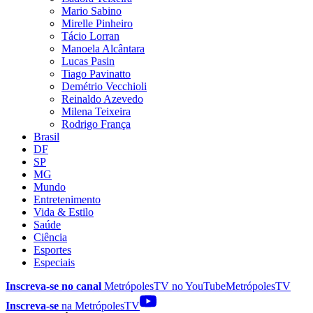
Mario Sabino
Mirelle Pinheiro
Tácio Lorran
Manoela Alcântara
Lucas Pasin
Tiago Pavinatto
Demétrio Vecchioli
Reinaldo Azevedo
Milena Teixeira
Rodrigo França
Brasil
DF
SP
MG
Mundo
Entretenimento
Vida & Estilo
Saúde
Ciência
Esportes
Especiais
Inscreva-se no canal
MetrópolesTV no
YouTube
MetrópolesTV
Inscreva-se
na MetrópolesTV