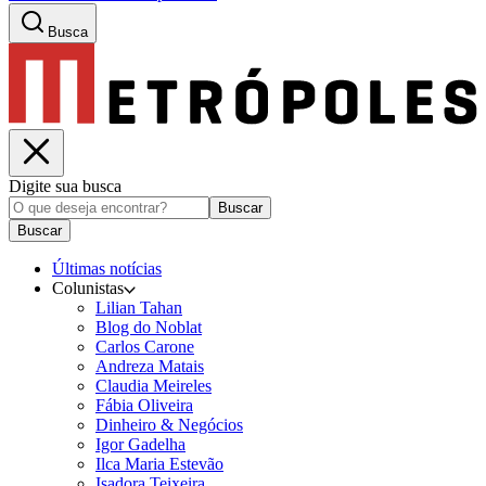
Busca
Digite sua busca
Buscar
Buscar
Últimas notícias
Colunistas
Lilian Tahan
Blog do Noblat
Carlos Carone
Andreza Matais
Claudia Meireles
Fábia Oliveira
Dinheiro & Negócios
Igor Gadelha
Ilca Maria Estevão
Isadora Teixeira