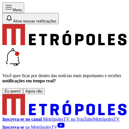
Menu
Ative nossas notificações
Você quer ficar por dentro das notícias mais importantes e receber
notificações em tempo real?
Eu quero!
Agora não
Inscreva-se no canal
MetrópolesTV no
YouTube
MetrópolesTV
Inscreva-se
na MetrópolesTV