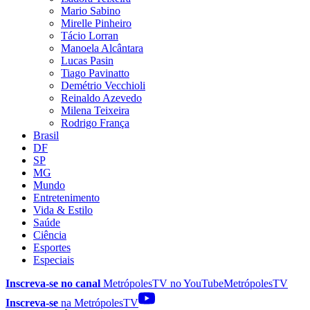
Mario Sabino
Mirelle Pinheiro
Tácio Lorran
Manoela Alcântara
Lucas Pasin
Tiago Pavinatto
Demétrio Vecchioli
Reinaldo Azevedo
Milena Teixeira
Rodrigo França
Brasil
DF
SP
MG
Mundo
Entretenimento
Vida & Estilo
Saúde
Ciência
Esportes
Especiais
Inscreva-se no canal
MetrópolesTV no
YouTube
MetrópolesTV
Inscreva-se
na MetrópolesTV