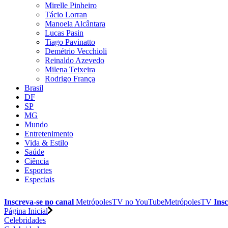
Mirelle Pinheiro
Tácio Lorran
Manoela Alcântara
Lucas Pasin
Tiago Pavinatto
Demétrio Vecchioli
Reinaldo Azevedo
Milena Teixeira
Rodrigo França
Brasil
DF
SP
MG
Mundo
Entretenimento
Vida & Estilo
Saúde
Ciência
Esportes
Especiais
Inscreva-se no canal
MetrópolesTV no
YouTube
MetrópolesTV
Insc
Página Inicial
Celebridades