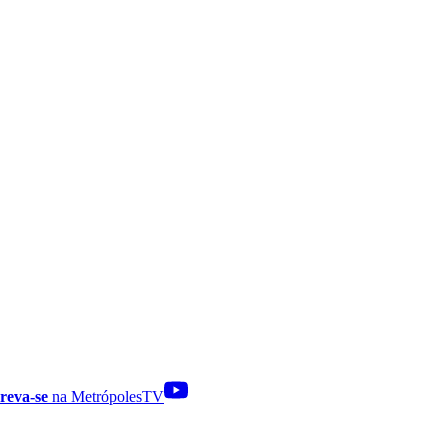
reva-se
na MetrópolesTV