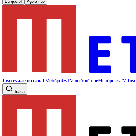
Eu quero!
Agora não
Inscreva-se no canal
MetrópolesTV no
YouTube
MetrópolesTV
Insc
Busca