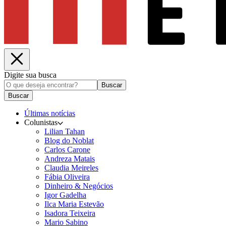
Digite sua busca
Buscar
Buscar
Últimas notícias
Colunistas
Lilian Tahan
Blog do Noblat
Carlos Carone
Andreza Matais
Claudia Meireles
Fábia Oliveira
Dinheiro & Negócios
Igor Gadelha
Ilca Maria Estevão
Isadora Teixeira
Mario Sabino