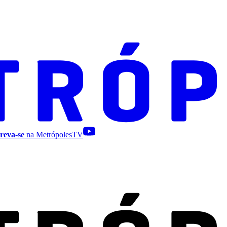
reva-se
na MetrópolesTV