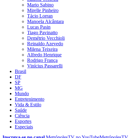
Mario Sabino
Mirelle Pinheiro
Tácio Lorran
Manoela Alcântara
Lucas Pasin
Tiago Pavinatto
Demétrio Vecchioli
Reinaldo Azevedo
Milena Teixeira
Alfredo Henrique
Rodrigo França
Vinícius Passarelli
Brasil
DF
SP
MG
Mundo
Entretenimento
Vida & Estilo
Saúde
Ciência
Esportes
Especiais
Inscreva-se no canal
MetrópolesTV no
YouTube
MetrópolesTV