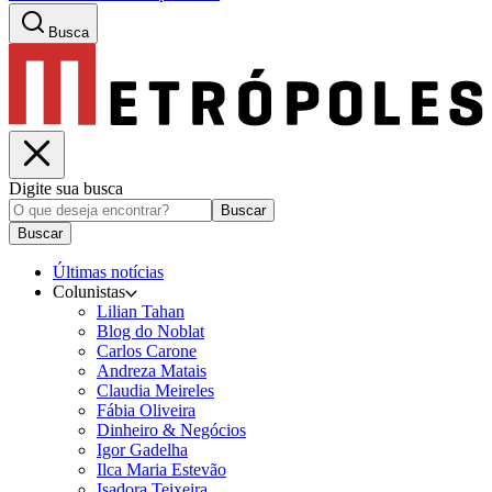
Busca
Digite sua busca
Buscar
Buscar
Últimas notícias
Colunistas
Lilian Tahan
Blog do Noblat
Carlos Carone
Andreza Matais
Claudia Meireles
Fábia Oliveira
Dinheiro & Negócios
Igor Gadelha
Ilca Maria Estevão
Isadora Teixeira