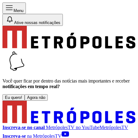
Menu
Ative nossas notificações
Você quer ficar por dentro das notícias mais importantes e receber
notificações em tempo real?
Eu quero!
Agora não
Inscreva-se no canal
MetrópolesTV no
YouTube
MetrópolesTV
Inscreva-se
na MetrópolesTV