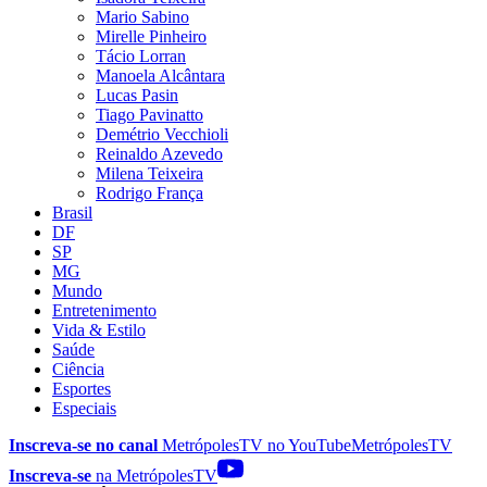
Mario Sabino
Mirelle Pinheiro
Tácio Lorran
Manoela Alcântara
Lucas Pasin
Tiago Pavinatto
Demétrio Vecchioli
Reinaldo Azevedo
Milena Teixeira
Rodrigo França
Brasil
DF
SP
MG
Mundo
Entretenimento
Vida & Estilo
Saúde
Ciência
Esportes
Especiais
Inscreva-se no canal
MetrópolesTV no
YouTube
MetrópolesTV
Inscreva-se
na MetrópolesTV