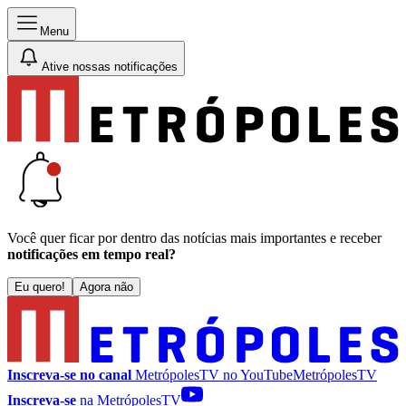
Menu
Ative nossas notificações
Você quer ficar por dentro das notícias mais importantes e receber
notificações em tempo real?
Eu quero!
Agora não
Inscreva-se no canal
MetrópolesTV no
YouTube
MetrópolesTV
Inscreva-se
na MetrópolesTV