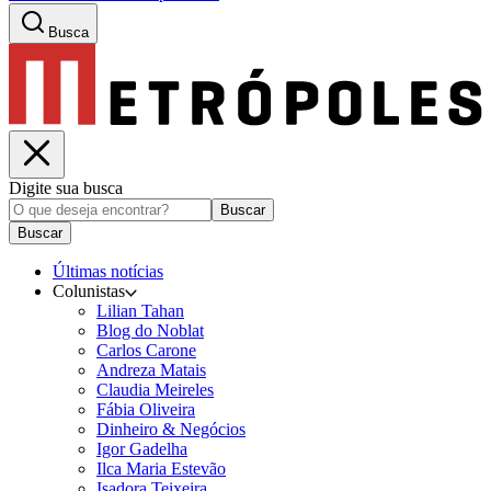
Busca
Digite sua busca
Buscar
Buscar
Últimas notícias
Colunistas
Lilian Tahan
Blog do Noblat
Carlos Carone
Andreza Matais
Claudia Meireles
Fábia Oliveira
Dinheiro & Negócios
Igor Gadelha
Ilca Maria Estevão
Isadora Teixeira