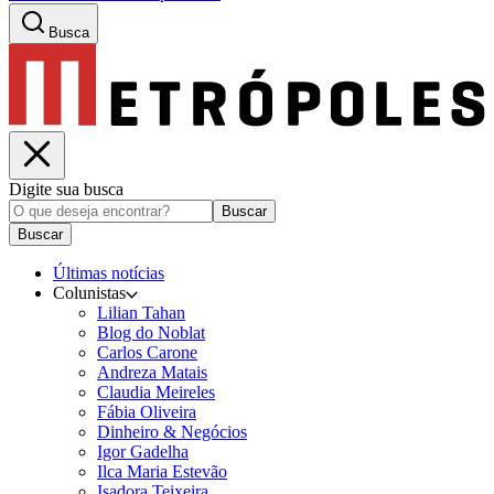
Busca
Digite sua busca
Buscar
Buscar
Últimas notícias
Colunistas
Lilian Tahan
Blog do Noblat
Carlos Carone
Andreza Matais
Claudia Meireles
Fábia Oliveira
Dinheiro & Negócios
Igor Gadelha
Ilca Maria Estevão
Isadora Teixeira