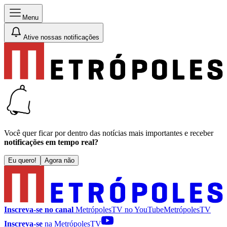
Menu
Ative nossas notificações
Você quer ficar por dentro das notícias mais importantes e receber
notificações em tempo real?
Eu quero!
Agora não
Inscreva-se no canal
MetrópolesTV no
YouTube
MetrópolesTV
Inscreva-se
na MetrópolesTV