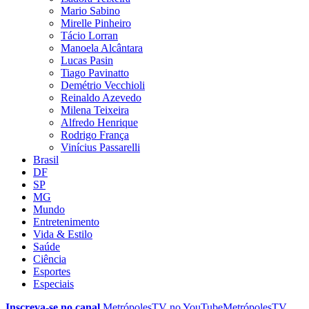
Mario Sabino
Mirelle Pinheiro
Tácio Lorran
Manoela Alcântara
Lucas Pasin
Tiago Pavinatto
Demétrio Vecchioli
Reinaldo Azevedo
Milena Teixeira
Alfredo Henrique
Rodrigo França
Vinícius Passarelli
Brasil
DF
SP
MG
Mundo
Entretenimento
Vida & Estilo
Saúde
Ciência
Esportes
Especiais
Inscreva-se no canal
MetrópolesTV no
YouTube
MetrópolesTV