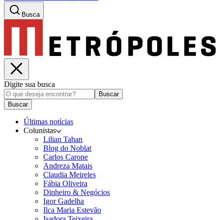
Busca
Digite sua busca
Buscar
Buscar
Últimas notícias
Colunistas
Lilian Tahan
Blog do Noblat
Carlos Carone
Andreza Matais
Claudia Meireles
Fábia Oliveira
Dinheiro & Negócios
Igor Gadelha
Ilca Maria Estevão
Isadora Teixeira