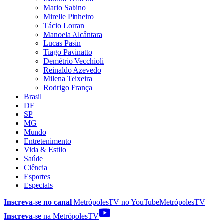
Mario Sabino
Mirelle Pinheiro
Tácio Lorran
Manoela Alcântara
Lucas Pasin
Tiago Pavinatto
Demétrio Vecchioli
Reinaldo Azevedo
Milena Teixeira
Rodrigo França
Brasil
DF
SP
MG
Mundo
Entretenimento
Vida & Estilo
Saúde
Ciência
Esportes
Especiais
Inscreva-se no canal
MetrópolesTV no
YouTube
MetrópolesTV
Inscreva-se
na MetrópolesTV