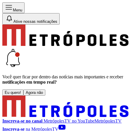
Menu
Ative nossas notificações
Você quer ficar por dentro das notícias mais importantes e receber
notificações em tempo real?
Eu quero!
Agora não
Inscreva-se no canal
MetrópolesTV no
YouTube
MetrópolesTV
Inscreva-se
na MetrópolesTV