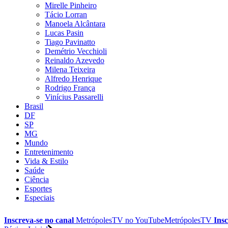
Mirelle Pinheiro
Tácio Lorran
Manoela Alcântara
Lucas Pasin
Tiago Pavinatto
Demétrio Vecchioli
Reinaldo Azevedo
Milena Teixeira
Alfredo Henrique
Rodrigo França
Vinícius Passarelli
Brasil
DF
SP
MG
Mundo
Entretenimento
Vida & Estilo
Saúde
Ciência
Esportes
Especiais
Inscreva-se no canal
MetrópolesTV no
YouTube
MetrópolesTV
Insc