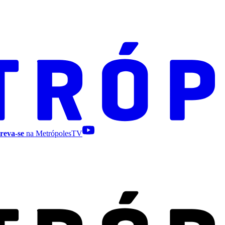
reva-se
na MetrópolesTV