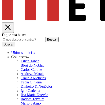
Digite sua busca
Buscar
Buscar
Últimas notícias
Colunistas
Lilian Tahan
Blog do Noblat
Carlos Carone
Andreza Matais
Claudia Meireles
Fábia Oliveira
Dinheiro & Negócios
Igor Gadelha
Ilca Maria Estevão
Isadora Teixeira
Mario Sabino