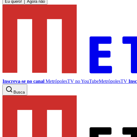
Eu quero!
Agora não
Inscreva-se no canal
MetrópolesTV no
YouTube
MetrópolesTV
Insc
Busca