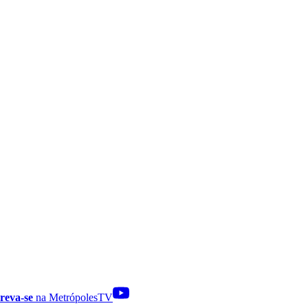
reva-se
na MetrópolesTV