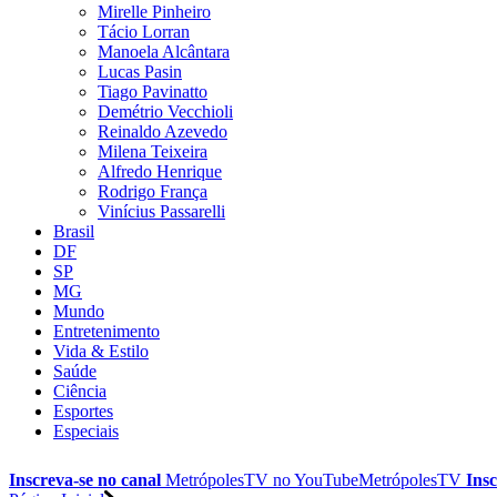
Mirelle Pinheiro
Tácio Lorran
Manoela Alcântara
Lucas Pasin
Tiago Pavinatto
Demétrio Vecchioli
Reinaldo Azevedo
Milena Teixeira
Alfredo Henrique
Rodrigo França
Vinícius Passarelli
Brasil
DF
SP
MG
Mundo
Entretenimento
Vida & Estilo
Saúde
Ciência
Esportes
Especiais
Inscreva-se no canal
MetrópolesTV no
YouTube
MetrópolesTV
Insc