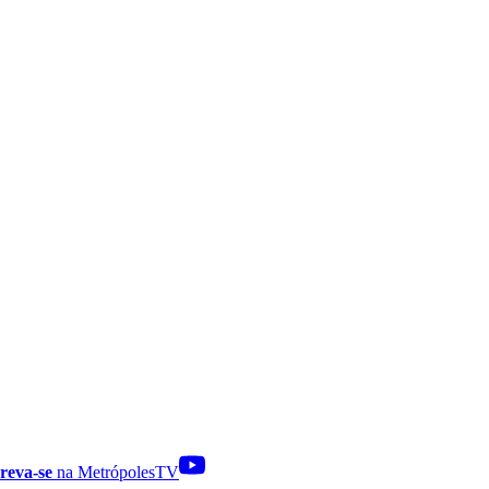
reva-se
na MetrópolesTV