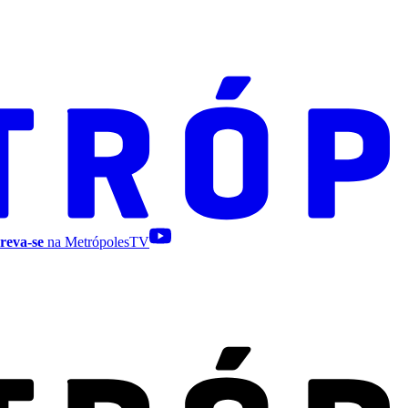
reva-se
na MetrópolesTV