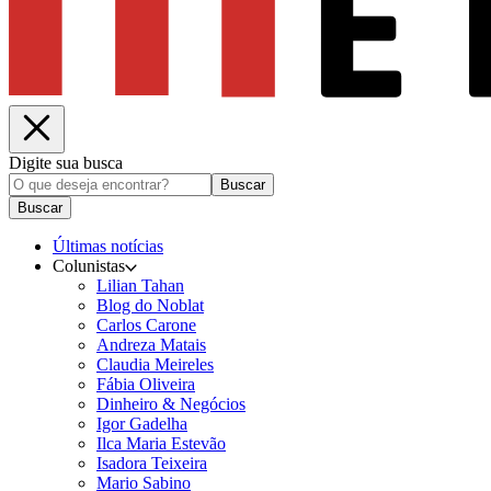
Digite sua busca
Buscar
Buscar
Últimas notícias
Colunistas
Lilian Tahan
Blog do Noblat
Carlos Carone
Andreza Matais
Claudia Meireles
Fábia Oliveira
Dinheiro & Negócios
Igor Gadelha
Ilca Maria Estevão
Isadora Teixeira
Mario Sabino