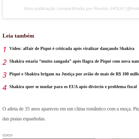
Uma publicação compartilhada por Revista ¡HOLA! (@hol
Leia também
Vídeo: affair de Piqué é criticada após viralizar dançando Shakira
Shakira estaria “muito zangada” após flagra de Piqué com nova na
Piqué e Shakira brigam na Justiça por avião de mais de R$ 100 milh
Shakira quer se mudar para os EUA após divórcio e problema fiscal
O atleta de 35 anos apareceu em um clima romântico com a moça. Piqu
das praias espanholas.