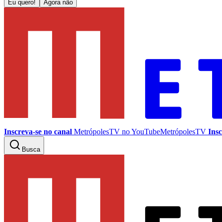
Eu quero!
Agora não
Inscreva-se no canal
MetrópolesTV no
YouTube
MetrópolesTV
Insc
Busca