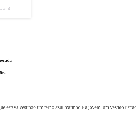
acom)
morada
ões
e estava vestindo um terno azul marinho e a jovem, um vestido listra