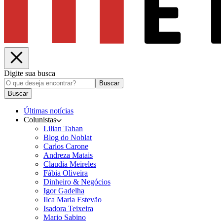
Digite sua busca
Buscar
Buscar
Últimas notícias
Colunistas
Lilian Tahan
Blog do Noblat
Carlos Carone
Andreza Matais
Claudia Meireles
Fábia Oliveira
Dinheiro & Negócios
Igor Gadelha
Ilca Maria Estevão
Isadora Teixeira
Mario Sabino