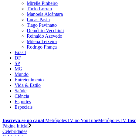
Mirelle Pinheiro
Tácio Lorran
Manoela Alcântara
Lucas Pasin
Tiago Pavinatto
Demétrio Vecchioli
Reinaldo Azevedo
Milena Teixeira
Rodrigo França
Brasil
DF
SP
MG
Mundo
Entretenimento
Vida & Estilo
Saúde
Ciência
Esportes
Especiais
Inscreva-se no canal
MetrópolesTV no
YouTube
MetrópolesTV
Insc
Página Inicial
Celebridades