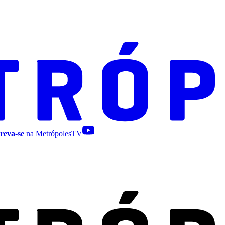
reva-se
na MetrópolesTV