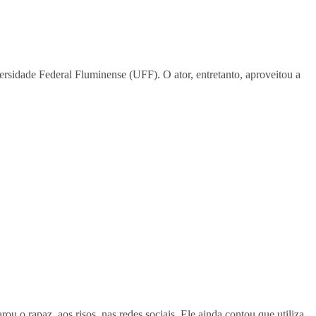
idade Federal Fluminense (UFF). O ator, entretanto, aproveitou a
u o rapaz, aos risos, nas redes sociais. Ele ainda contou que utiliza