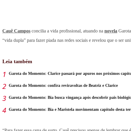
Cauê Campos
concilia a vida profissional, atuando na
novela
Garota 
“vida dupla” para fazer piada nas redes sociais e revelou que o ser univ
Leia também
Garota do Momento: Clarice passará por apuros nos próximos capítu
Garota do Momento: confira reviravoltas de Beatriz e Clarice
Garota do Momento: Bia busca vingança após descobrir pais biológi
Garota do Momento: Bia e Maristela movimentam capítulo desta ter
“Para fazer essa cena de surto, Cauê precisou apenas de lembrar que é