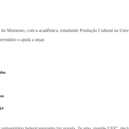
do Momento, com a acadêmica, estudando Produção Cultural na Univers
ersitário o ajuda a atuar.
los
cos
ça
 universitário federal enquanto faz novela. Te amo, mamãe UFF”, declaro