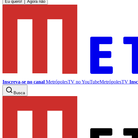
Eu quero!
Agora não
Inscreva-se no canal
MetrópolesTV no
YouTube
MetrópolesTV
Insc
Busca