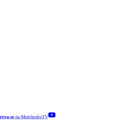
reva-se
na MetrópolesTV