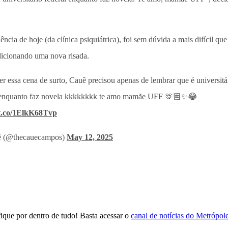
ncia de hoje (da clínica psiquiátrica), foi sem dúvida a mais difícil qu
adicionando uma nova risada.
er essa cena de surto, Cauê precisou apenas de lembrar que é universitá
 enquanto faz novela kkkkkkkk te amo mamãe UFF 🫶🏽✨😂
/t.co/1ElkK68Tvp
 (@thecauecampos)
May 12, 2025
que por dentro de tudo! Basta acessar o
canal de notícias do Metrópo