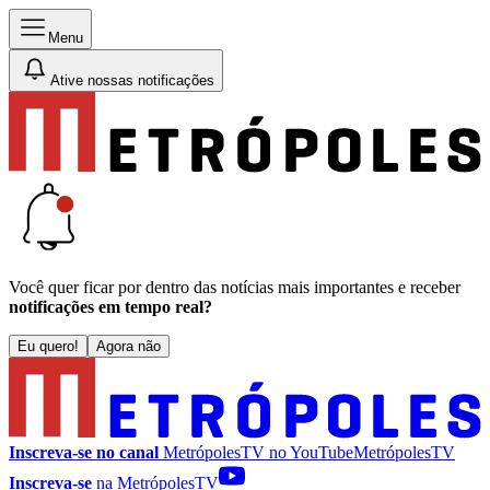
Menu
Ative nossas notificações
Você quer ficar por dentro das notícias mais importantes e receber
notificações em tempo real?
Eu quero!
Agora não
Inscreva-se no canal
MetrópolesTV no
YouTube
MetrópolesTV
Inscreva-se
na MetrópolesTV