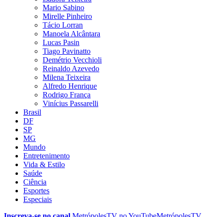
Mario Sabino
Mirelle Pinheiro
Tácio Lorran
Manoela Alcântara
Lucas Pasin
Tiago Pavinatto
Demétrio Vecchioli
Reinaldo Azevedo
Milena Teixeira
Alfredo Henrique
Rodrigo França
Vinícius Passarelli
Brasil
DF
SP
MG
Mundo
Entretenimento
Vida & Estilo
Saúde
Ciência
Esportes
Especiais
Inscreva-se no canal
MetrópolesTV no
YouTube
MetrópolesTV