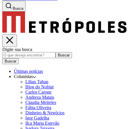
Busca
Digite sua busca
Buscar
Buscar
Últimas notícias
Colunistas
Lilian Tahan
Blog do Noblat
Carlos Carone
Andreza Matais
Claudia Meireles
Fábia Oliveira
Dinheiro & Negócios
Igor Gadelha
Ilca Maria Estevão
Isadora Teixeira