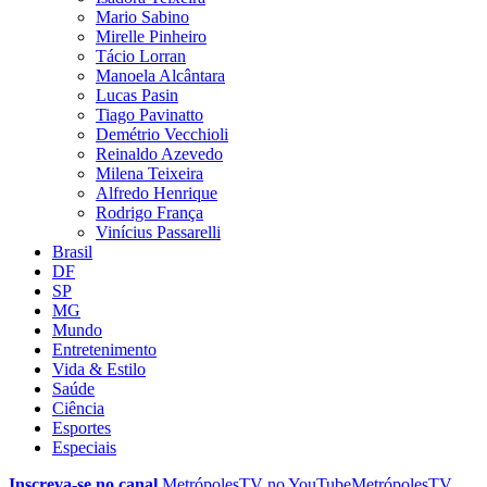
Mario Sabino
Mirelle Pinheiro
Tácio Lorran
Manoela Alcântara
Lucas Pasin
Tiago Pavinatto
Demétrio Vecchioli
Reinaldo Azevedo
Milena Teixeira
Alfredo Henrique
Rodrigo França
Vinícius Passarelli
Brasil
DF
SP
MG
Mundo
Entretenimento
Vida & Estilo
Saúde
Ciência
Esportes
Especiais
Inscreva-se no canal
MetrópolesTV no
YouTube
MetrópolesTV