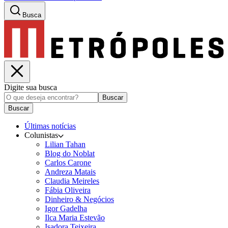
Busca
Digite sua busca
Buscar
Buscar
Últimas notícias
Colunistas
Lilian Tahan
Blog do Noblat
Carlos Carone
Andreza Matais
Claudia Meireles
Fábia Oliveira
Dinheiro & Negócios
Igor Gadelha
Ilca Maria Estevão
Isadora Teixeira