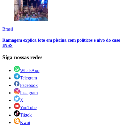
Brasil
Ramagem explica foto em piscina com políticos e alvo do caso
INSS
Siga nossas redes
WhatsApp
Telegram
Facebook
Instagram
X
YouTube
Tiktok
Kwai