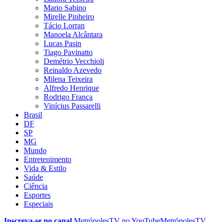
Mario Sabino
Mirelle Pinheiro
Tácio Lorran
Manoela Alcântara
Lucas Pasin
Tiago Pavinatto
Demétrio Vecchioli
Reinaldo Azevedo
Milena Teixeira
Alfredo Henrique
Rodrigo França
Vinícius Passarelli
Brasil
DF
SP
MG
Mundo
Entretenimento
Vida & Estilo
Saúde
Ciência
Esportes
Especiais
Inscreva-se no canal
MetrópolesTV no
YouTube
MetrópolesTV