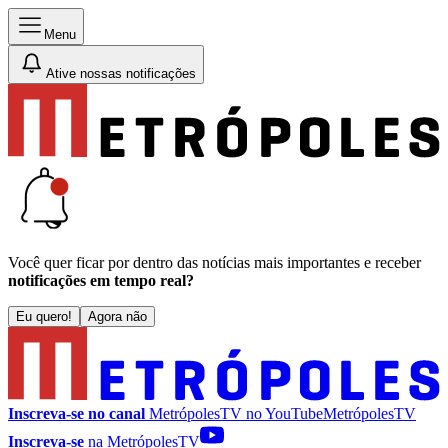
Menu
Ative nossas notificações
Você quer ficar por dentro das notícias mais importantes e receber
notificações em tempo real?
Eu quero!
Agora não
Inscreva-se no canal
MetrópolesTV no
YouTube
MetrópolesTV
Inscreva-se
na MetrópolesTV