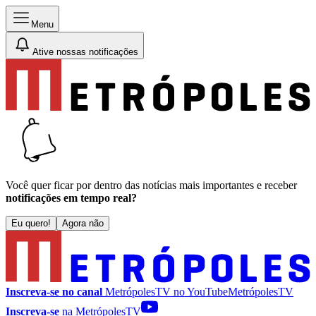
Menu
Ative nossas notificações
Você quer ficar por dentro das notícias mais importantes e receber
notificações em tempo real?
Eu quero!
Agora não
Inscreva-se no canal
MetrópolesTV no
YouTube
MetrópolesTV
Inscreva-se
na MetrópolesTV