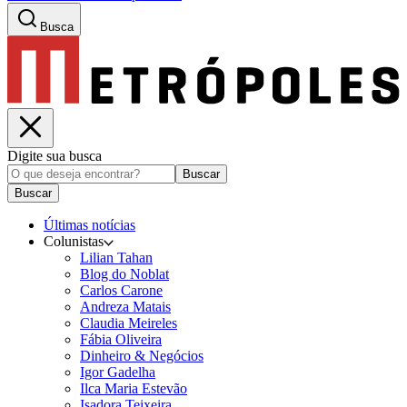
Busca
Digite sua busca
Buscar
Buscar
Últimas notícias
Colunistas
Lilian Tahan
Blog do Noblat
Carlos Carone
Andreza Matais
Claudia Meireles
Fábia Oliveira
Dinheiro & Negócios
Igor Gadelha
Ilca Maria Estevão
Isadora Teixeira