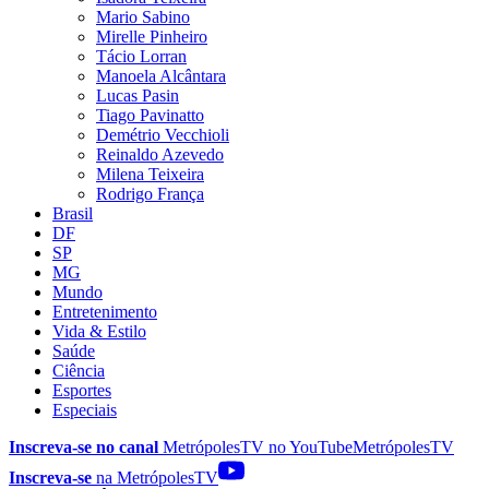
Mario Sabino
Mirelle Pinheiro
Tácio Lorran
Manoela Alcântara
Lucas Pasin
Tiago Pavinatto
Demétrio Vecchioli
Reinaldo Azevedo
Milena Teixeira
Rodrigo França
Brasil
DF
SP
MG
Mundo
Entretenimento
Vida & Estilo
Saúde
Ciência
Esportes
Especiais
Inscreva-se no canal
MetrópolesTV no
YouTube
MetrópolesTV
Inscreva-se
na MetrópolesTV