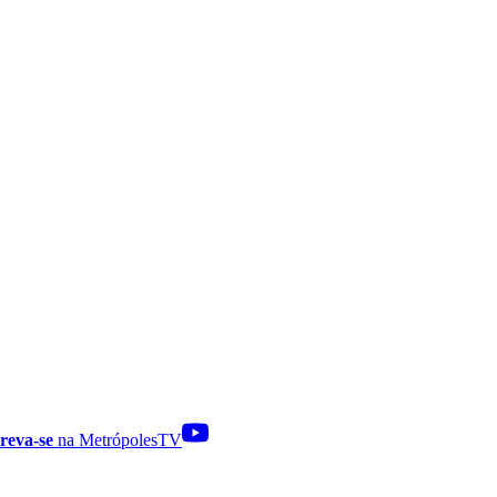
reva-se
na MetrópolesTV