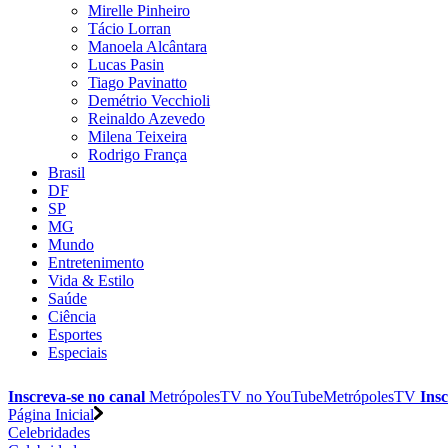
Mirelle Pinheiro
Tácio Lorran
Manoela Alcântara
Lucas Pasin
Tiago Pavinatto
Demétrio Vecchioli
Reinaldo Azevedo
Milena Teixeira
Rodrigo França
Brasil
DF
SP
MG
Mundo
Entretenimento
Vida & Estilo
Saúde
Ciência
Esportes
Especiais
Inscreva-se no canal
MetrópolesTV no
YouTube
MetrópolesTV
Insc
Página Inicial
Celebridades