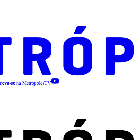
reva-se
na MetrópolesTV