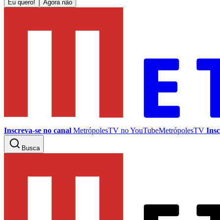
Eu quero!
Agora não
Inscreva-se no canal
MetrópolesTV no
YouTube
MetrópolesTV
Insc
Busca