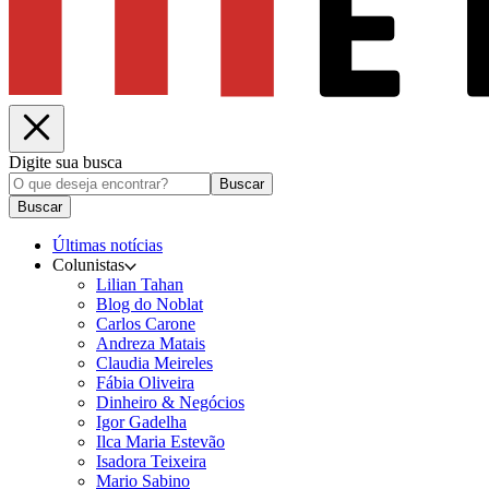
Digite sua busca
Buscar
Buscar
Últimas notícias
Colunistas
Lilian Tahan
Blog do Noblat
Carlos Carone
Andreza Matais
Claudia Meireles
Fábia Oliveira
Dinheiro & Negócios
Igor Gadelha
Ilca Maria Estevão
Isadora Teixeira
Mario Sabino